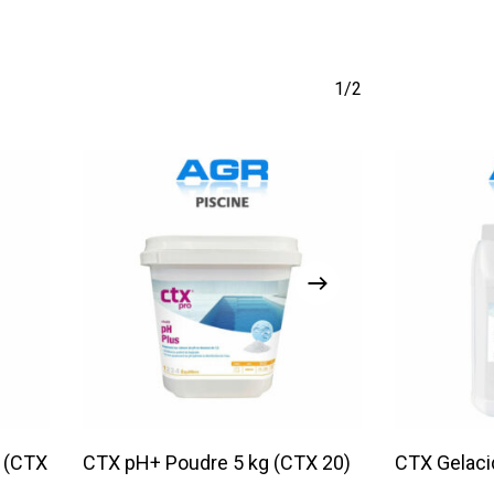
1/2
Lire La Suite
 (CTX
CTX pH+ Poudre 5 kg (CTX 20)
CTX Gelaci