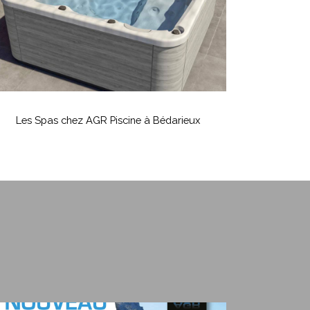
édarieux
es
Spas
Les Spas chez AGR Piscine à Bédarieux
hez
AGR
iscine
édarieux