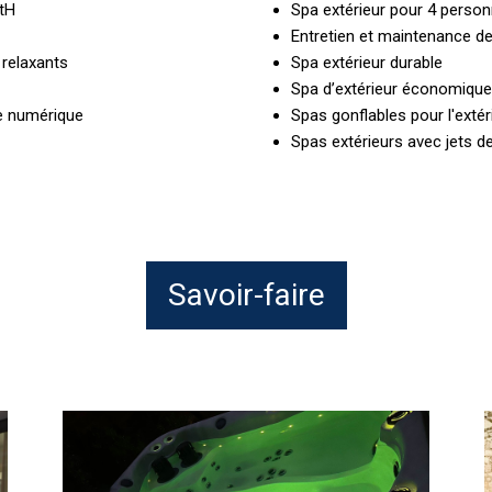
otH
Spa extérieur pour 4 perso
Entretien et maintenance de
 relaxants
Spa extérieur durable
Spa d’extérieur économique 
re numérique
Spas gonflables pour l'extér
Spas extérieurs avec jets 
Savoir-faire
Jacuzzi
I
extérieur
d
avec