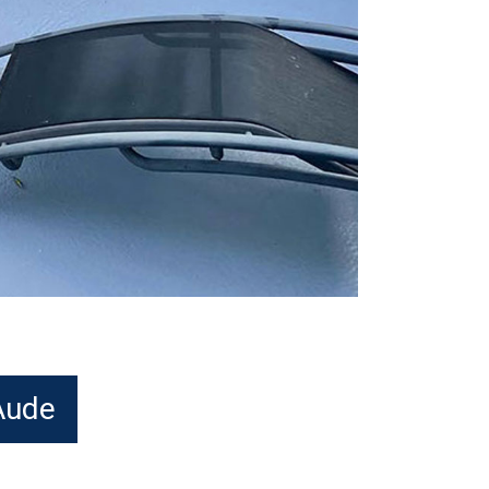
'Aude