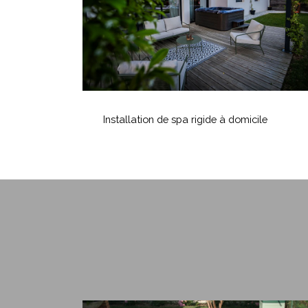
domicile
Installation
de
Installation de spa rigide à domicile
spa
rigide
à
domicile