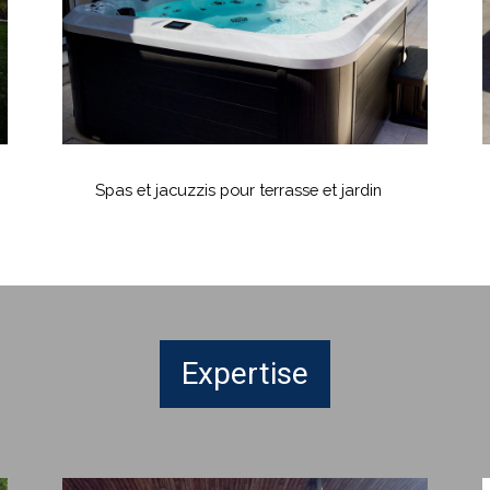
et
à
jardin
B
Spas
L
et
Spas et jacuzzis pour terrasse et jardin
jacuzzis
c
pour
terrasse
P
et
à
jardin
B
Expertise