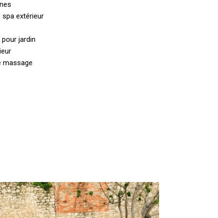
nnes
 spa extérieur
pour jardin
ieur
de massage
ntégration
’un
Spa