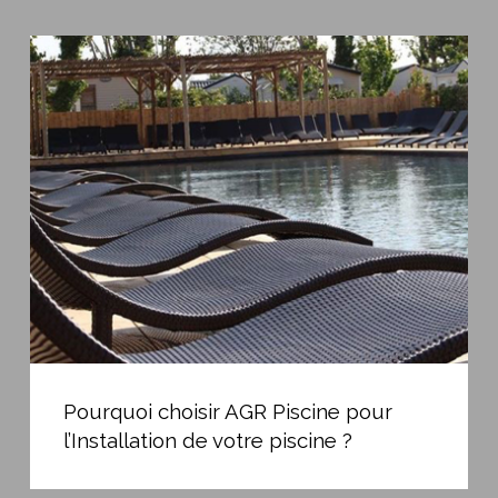
Pourquoi
choisir
AGR
Piscine
pour
l’Installation
de
votre
piscine
?
Pourquoi
choisir
Pourquoi choisir AGR Piscine pour
AGR
l’Installation de votre piscine ?
Piscine
pour