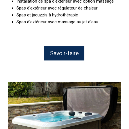
Installation de spa d'extérieur avec option massage
Spas d'extérieur avec régulateur de chaleur
Spas et jacuzzis à hydrothérapie
Spas d’extérieur avec massage au jet d’eau
Savoir-faire
Conseils
pour
choisir
un
spa
d’extérieur