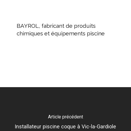
BAYROL,
fabricant
BAYROL, fabricant de produits
de
chimiques et équipements piscine
produits
chimiques
et
équipements
piscine
Article précédent
Installateur piscine coque à Vic-la-Gardiole