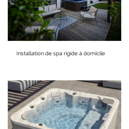
Installation
de
Installation de spa rigide à domicile
spa
rigide
à
domicile
Les
Spas
chez
AGR
Piscine
à
Bédarieux