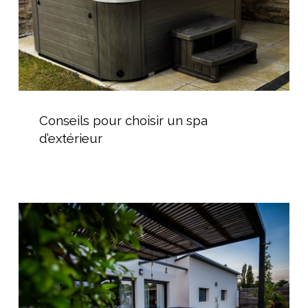
Conseils
pour
Conseils pour choisir un spa
choisir
d’extérieur
un
spa
d’extérieur
Installation
de
spa
rigide
à
domicile