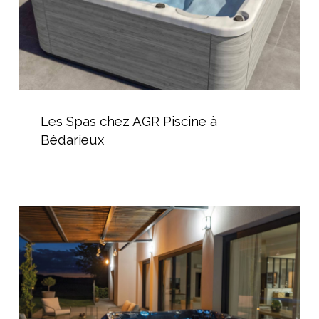
Les
Spas
Les Spas chez AGR Piscine à
chez
Bédarieux
AGR
Piscine
à
Bédarieux
Installation
d’un
spa
canadien
Fusion
Spa