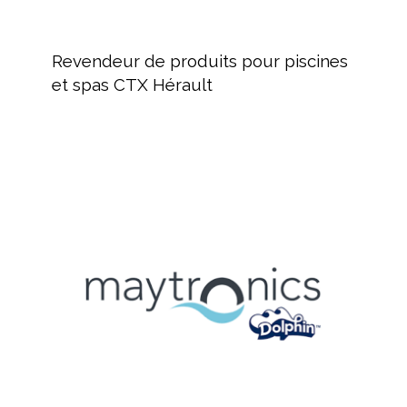
Revendeur
de
Revendeur de produits pour piscines
produits
et spas CTX Hérault
pour
piscines
et
spas
MAYTRONICS
CTX
Fabricant
Hérault
de
robots
de
nettoyage
piscine