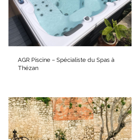
à
Thézan
AGR
Piscine
AGR Piscine – Spécialiste du Spas à
–
Thézan
Spécialiste
du
Spas
à
Intégration
Thézan
d’un
Spa
Encastré
dans
une