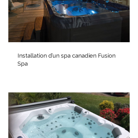
Installation
d’un
Installation d’un spa canadien Fusion
spa
Spa
canadien
Fusion
Spa
AGR
Piscine
–
Spécialiste
du
Spas