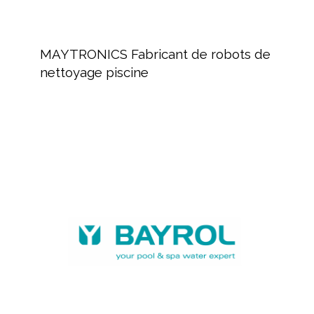
MAYTRONICS
Fabricant
MAYTRONICS Fabricant de robots de
de
nettoyage piscine
robots
de
nettoyage
piscine
BAYROL,
fabricant
de
produits
chimiques
et
équipements
piscine