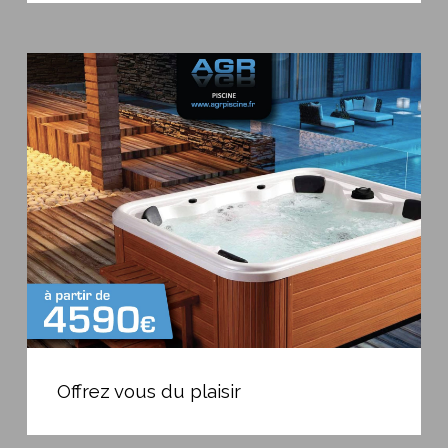
”
Offrez
vous
du
plaisir
Offrez
vous
Offrez vous du plaisir
du
plaisir