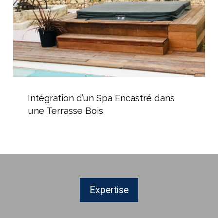
Terrasse
Bois
Intégration
d’un
Intégration d’un Spa Encastré dans
Spa
une Terrasse Bois
Encastré
dans
une
Terrasse
Bois
Expertise