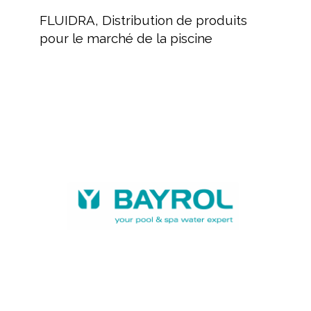
Distribution
FLUIDRA, Distribution de produits
de
pour le marché de la piscine
produits
pour
le
marché
BAYROL,
de
fabricant
la
de
piscine
produits
chimiques
et
équipements
piscine