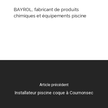
BAYROL,
fabricant
BAYROL, fabricant de produits
de
chimiques et équipements piscine
produits
chimiques
et
équipements
piscine
Article précédent
Installateur piscine coque à Cournonsec