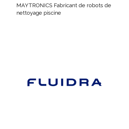
Fabricant
MAYTRONICS Fabricant de robots de
de
nettoyage piscine
robots
de
nettoyage
piscine
FLUIDRA,
Distribution
de
produits
pour
le
marché
de
la
piscine
FLUIDRA,