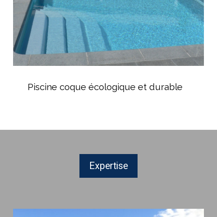
Piscine
coque
Piscine coque écologique et durable
écologique
et
durable
Expertise
Magasin