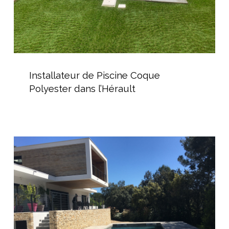
Installateur
de
Installateur de Piscine Coque
Piscine
Polyester dans l’Hérault
Coque
Polyester
dans
l’Hérault
Construction
d’une
Piscine
pour
une
Maison
Cubique