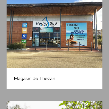
de
Thézan
Magasin
de
Magasin de Thézan
Thézan
Remplacement