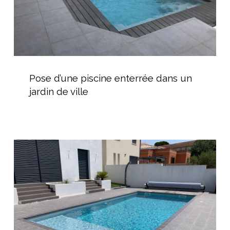
ville
Pose
d’une
Pose d’une piscine enterrée dans un
piscine
jardin de ville
enterrée
dans
un
jardin
Piscine
de
coque
ville
avec
volet
hors-
sol