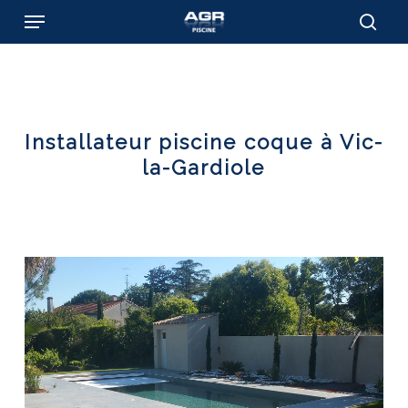
Skip
Menu
to
sear
main
content
Installateur piscine coque à Vic-
la-Gardiole