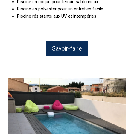
Piscine en coque pour terrain sablonneux
Piscine en polyester pour un entretien facile
Piscine résistante aux UV et intempéries
Savoir-faire
Pose
d’une
piscine
enterrée
dans
un
jardin
de