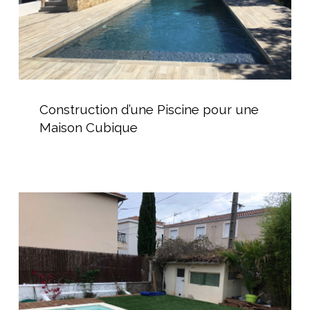
Construction
d’une
Construction d’une Piscine pour une
Piscine
Maison Cubique
pour
une
Maison
Cubique
Vente
de
Mini
Piscine
pour
jardin
de