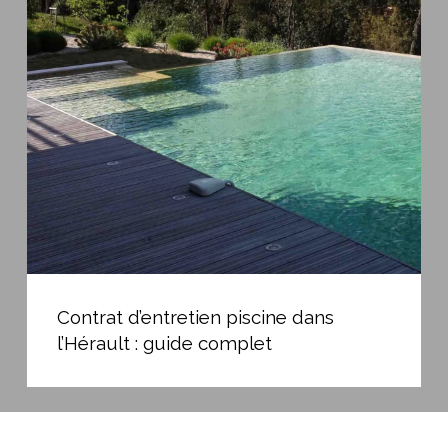
d’entretien
piscine
dans
l’Hérault
:
guide
complet
Contrat
d’entretien
Contrat d’entretien piscine dans
piscine
l’Hérault : guide complet
dans
l’Hérault
:
guide