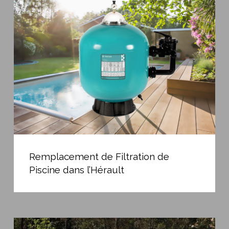
de
Filtration
de
Piscine
dans
l’Hérault
Remplacement
de
Remplacement de Filtration de
Filtration
Piscine dans l’Hérault
de
Piscine
dans
l’Hérault
Contrat