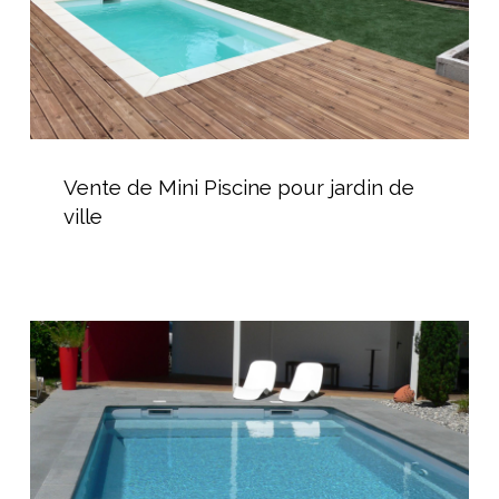
ville
Vente
de
Vente de Mini Piscine pour jardin de
Mini
ville
Piscine
pour
jardin
de
Piscine
ville
coque
écologique
et
durable