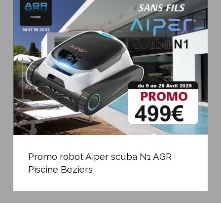
robot
Aiper
scuba
N1
AGR
Piscine
Beziers
Promo
robot
Promo robot Aiper scuba N1 AGR
Aiper
Piscine Beziers
scuba
N1
AGR
Piscine