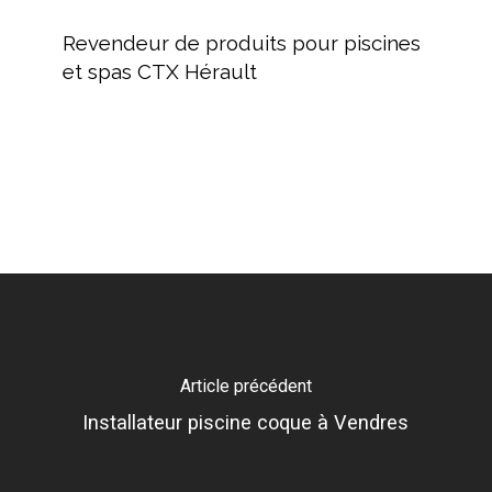
Revendeur
de
Revendeur de produits pour piscines
produits
et spas CTX Hérault
pour
piscines
et
spas
CTX
Hérault
Article précédent
Installateur piscine coque à Vendres