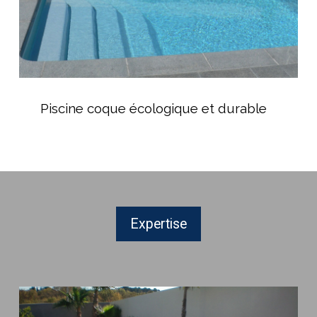
Piscine
coque
Piscine coque écologique et durable
écologique
et
durable
Expertise
Entretien
de