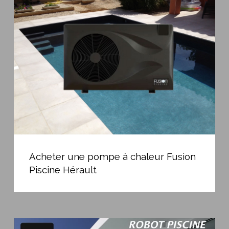
une
de
pompe
qualité
à
chaleur
Fusion
Piscine
Hérault
Acheter
une
Acheter une pompe à chaleur Fusion
pompe
Piscine Hérault
à
chaleur
Fusion
Piscine
Promo
Hérault