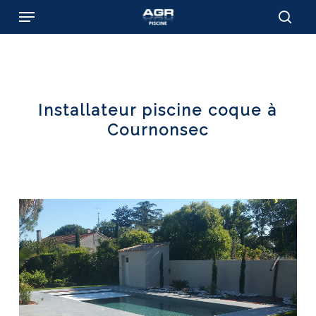
Skip
Menu
to
sear
main
content
Installateur piscine coque à
Cournonsec