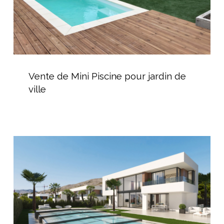
Vente
de
Vente de Mini Piscine pour jardin de
Mini
ville
Piscine
pour
jardin
de
Installateur
ville
abri
de
piscine
dans
l’Hérault