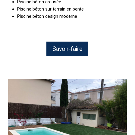
Piscine béton creusée
Piscine béton sur terrain en pente
Piscine béton design moderne
Savoir-faire
Vente
de
Mini
Piscine
pour
jardin
de
ville