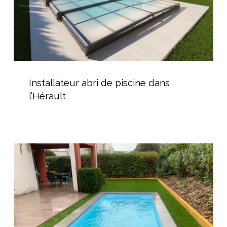
Installateur
abri
Installateur abri de piscine dans
de
l’Hérault
piscine
dans
l’Hérault
Installateur
de
Piscine
Coque
Polyester
dans
l’Hérault