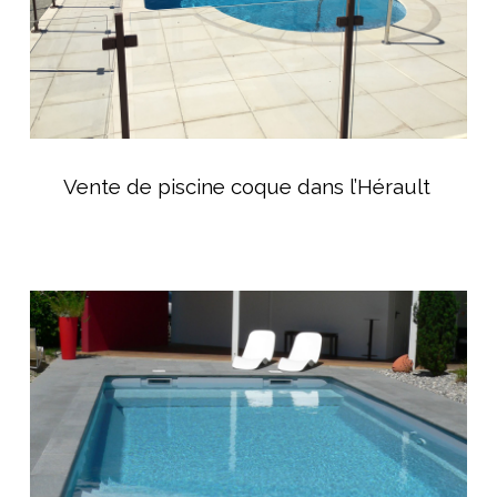
Vente
de
Vente de piscine coque dans l’Hérault
piscine
coque
dans
l’Hérault
Piscine
coque
écologique
et
durable