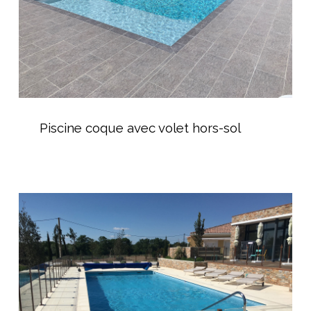
Piscine
coque
Piscine coque avec volet hors-sol
avec
volet
hors-
sol
Vente
de
piscine
coque
dans
l’Hérault