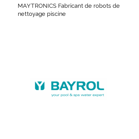
Fabricant
MAYTRONICS Fabricant de robots de
de
nettoyage piscine
robots
de
nettoyage
piscine
BAYROL,
fabricant
de
produits
chimiques
et
équipements
piscine
BAYROL,