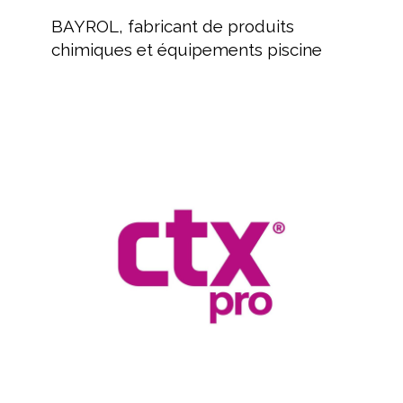
fabricant
BAYROL, fabricant de produits
de
chimiques et équipements piscine
produits
chimiques
et
équipements
Revendeur
piscine
de
produits
pour
piscines
et
spas
CTX
Hérault