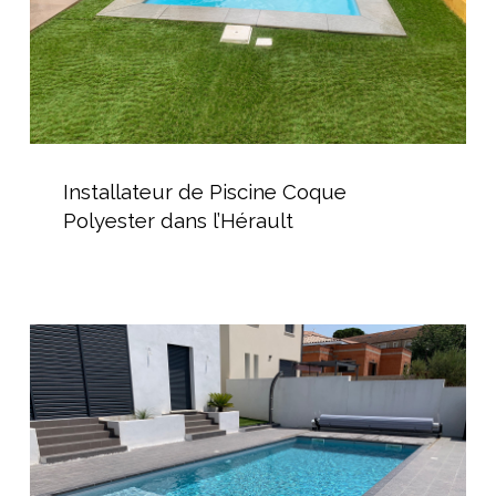
Installateur
de
Installateur de Piscine Coque
Piscine
Polyester dans l’Hérault
Coque
Polyester
dans
l’Hérault
Piscine
coque
avec
volet
hors-
sol