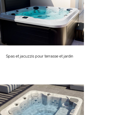
our
errasse
t
ardin
Spas
t
Spas et jacuzzis pour terrasse et jardin
acuzzis
our
errasse
t
ardin
es
Spas
hez
AGR
iscine