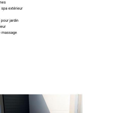
nnes
 spa extérieur
pour jardin
ieur
de massage
Spas
t
acuzzis