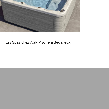
édarieux
es
Spas
Les Spas chez AGR Piscine à Bédarieux
hez
AGR
iscine
édarieux