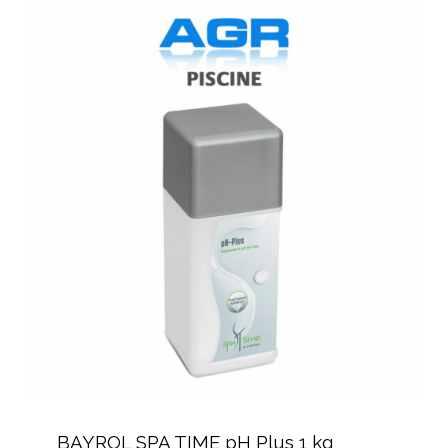
BAYROL
SPA
TIME
pH
Plus
1
kg
BAYROL
SPA
BAYROL SPA TIME pH Plus 1 kg