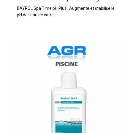
TIME
BAYROL Spa Time pH Plus : Augmente et stabilise le
pH
pH de l'eau de votre…
Plus
1
kg
BAYROL
Bordnet
gel
1l