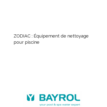
ZODIAC
:
ZODIAC : Équipement de nettoyage
Équipement
pour piscine
de
nettoyage
pour
piscine
BAYROL,
fabricant
de
produits
chimiques
et
équipements