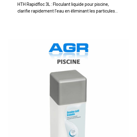
HTH Rapidfloc 3L : Floculant liquide pour piscine,
litres
clarifie rapidement l'eau en éliminant les particules…
BAYROL
Spa
Time
Oxygène
Actif
1
kg