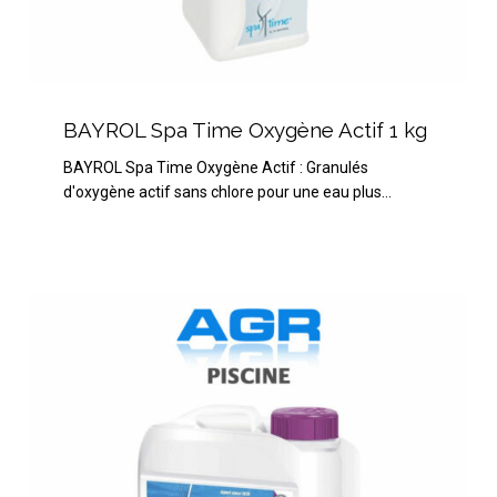
BAYROL
Spa
BAYROL Spa Time Oxygène Actif 1 kg
Time
BAYROL Spa Time Oxygène Actif : Granulés
Oxygène
d'oxygène actif sans chlore pour une eau plus…
Actif
1
kg
HTH
Metal
Stop
3
litres