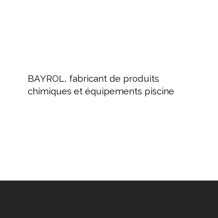
piscine
BAYROL,
fabricant
BAYROL, fabricant de produits
de
chimiques et équipements piscine
produits
chimiques
et
équipements
piscine