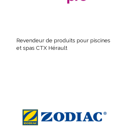
Hérault
Revendeur
de
Revendeur de produits pour piscines
produits
et spas CTX Hérault
pour
piscines
et
spas
ZODIAC
CTX
:
Hérault
Équipement
de
nettoyage
pour
piscine