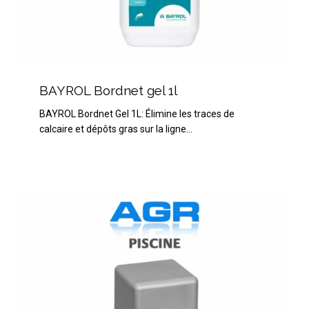
BAYROL
Bordnet
BAYROL Bordnet gel 1l
gel
BAYROL Bordnet Gel 1L: Élimine les traces de
1l
calcaire et dépôts gras sur la ligne…
Spa
Time
Bayrol
Brome
Pastilles