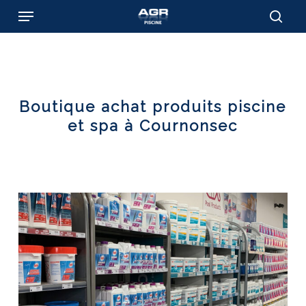
Skip
Menu
to
sear
main
content
Boutique achat produits piscine
et spa à Cournonsec