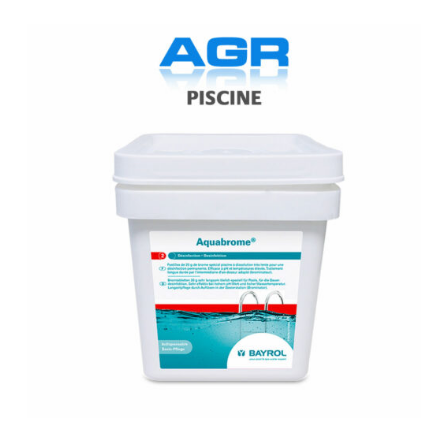
BAYROL-
Aquabrome
5
kg
BAYROL-