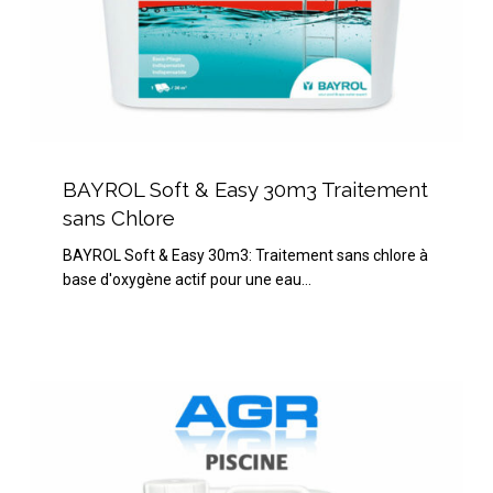
BAYROL
Soft
BAYROL Soft & Easy 30m3 Traitement
&
sans Chlore
Easy
BAYROL Soft & Easy 30m3: Traitement sans chlore à
30m3
base d'oxygène actif pour une eau…
Traitement
sans
Chlore
BAYROL
Desalgine
Jet
3L