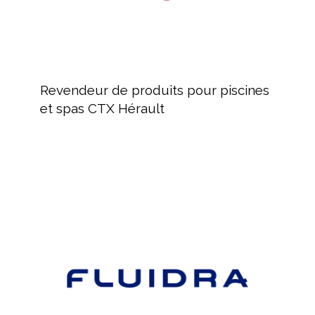
Revendeur
de
Revendeur de produits pour piscines
produits
et spas CTX Hérault
pour
piscines
et
spas
FLUIDRA,
CTX
Distribution
Hérault
de
produits
pour
le
marché
de