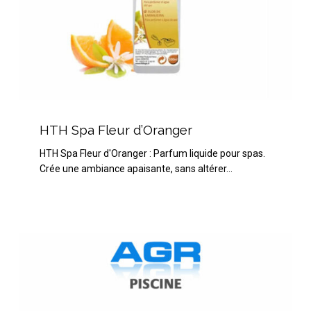
HTH
Spa
HTH Spa Fleur d’Oranger
Fleur
HTH Spa Fleur d'Oranger : Parfum liquide pour spas.
d’Oranger
Crée une ambiance apaisante, sans altérer…
Water
Lily
boite
de
6