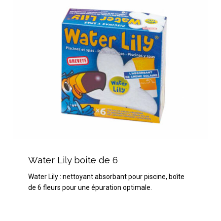
Water
Lily
Water Lily boite de 6
boite
Water Lily : nettoyant absorbant pour piscine, boîte
de
de 6 fleurs pour une épuration optimale.
6