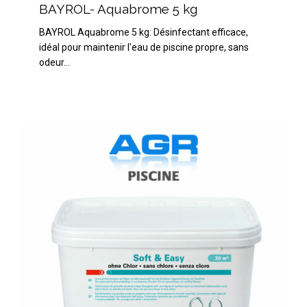
Aquabrome
BAYROL- Aquabrome 5 kg
5
BAYROL Aquabrome 5 kg: Désinfectant efficace,
kg
idéal pour maintenir l'eau de piscine propre, sans
odeur…
BAYROL
Soft
&
Easy
30m3
Traitement
sans
Chlore