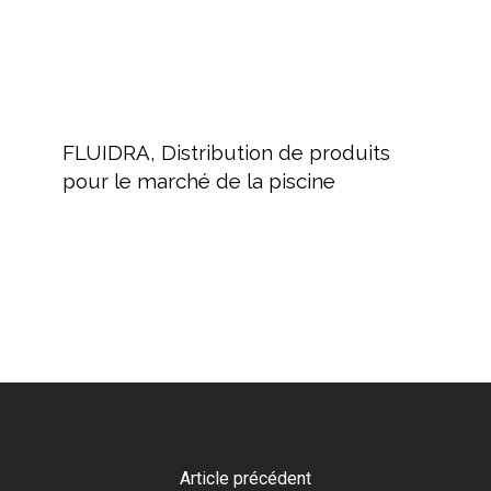
la
piscine
FLUIDRA,
Distribution
FLUIDRA, Distribution de produits
de
pour le marché de la piscine
produits
pour
le
marché
de
la
piscine
Article précédent