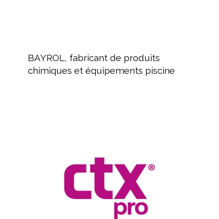
BAYROL,
fabricant
BAYROL, fabricant de produits
de
chimiques et équipements piscine
produits
chimiques
et
équipements
Revendeur
piscine
de
produits
pour
piscines
et
spas
CTX
Hérault