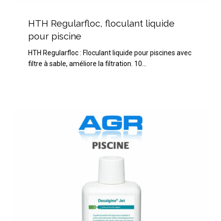
HTH
Regularfloc,
HTH Regularfloc, floculant liquide
floculant
pour piscine
liquide
HTH Regularfloc : Floculant liquide pour piscines avec
pour
filtre à sable, améliore la filtration. 10…
piscine
BAYROL
Desalgine
Jet
1L