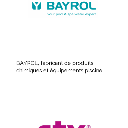
et
équipements
piscine
BAYROL,
fabricant
BAYROL, fabricant de produits
de
chimiques et équipements piscine
produits
chimiques
et
équipements
Revendeur
piscine
de
produits
pour
piscines