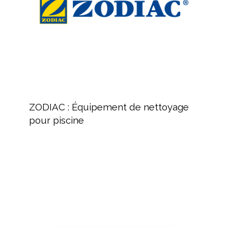
pour
piscine
ZODIAC
:
ZODIAC : Équipement de nettoyage
Équipement
pour piscine
de
nettoyage
pour
piscine
BAYROL,
fabricant
de
produits
chimiques