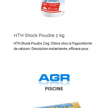
HTH
Shock
HTH Shock Poudre 2 kg
Poudre
HTH Shock Poudre 2 kg: Chlore choc à l'hypochlorite
2
de calcium. Dissolution instantanée, efficace pour…
kg
Net’skim
boite
de
12