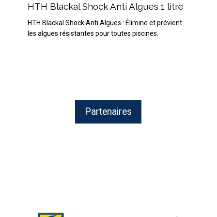
Blackal
HTH Blackal Shock Anti Algues 1 litre
Shock
HTH Blackal Shock Anti Algues : Élimine et prévient
Anti
les algues résistantes pour toutes piscines.
Algues
1
litre
Partenaires
ZODIAC
:
Équipement
de
nettoyage