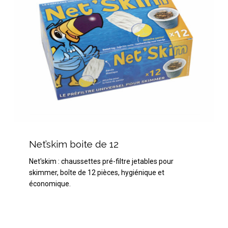
Net’skim
boite
Net’skim boite de 12
de
Net'skim : chaussettes pré-filtre jetables pour
12
skimmer, boîte de 12 pièces, hygiénique et
économique.