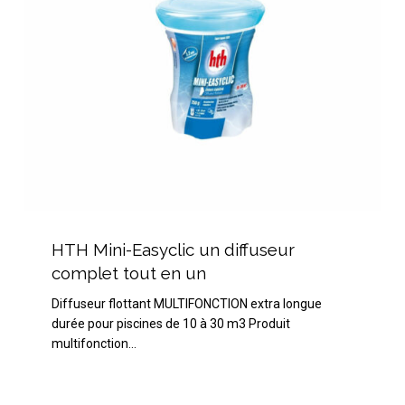
en
un
HTH
Mini-
HTH Mini-Easyclic un diffuseur
Easyclic
complet tout en un
un
Diffuseur flottant MULTIFONCTION extra longue
diffuseur
durée pour piscines de 10 à 30 m3 Produit
complet
multifonction…
tout
en
un