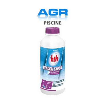
HTH
Blackal
Shock
Anti
Algues
1
litre
HTH