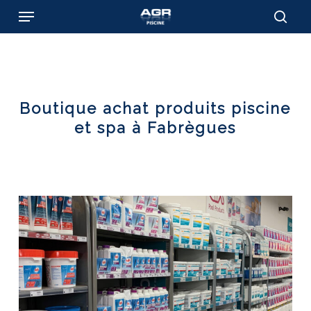
Skip
Menu
to
sear
main
content
Boutique achat produits piscine
et spa à Fabrègues