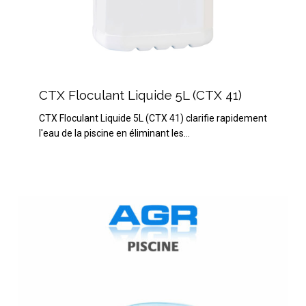
CTX
Floculant
CTX Floculant Liquide 5L (CTX 41)
Liquide
CTX Floculant Liquide 5L (CTX 41) clarifie rapidement
5L
l'eau de la piscine en éliminant les…
(CTX
41)
HTH
Mini-
Easyclic
un
diffuseur
complet
tout