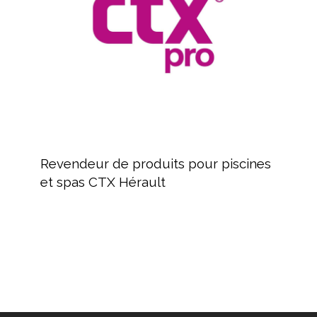
et
spas
CTX
Hérault
Revendeur
de
Revendeur de produits pour piscines
produits
et spas CTX Hérault
pour
piscines
et
spas
CTX
Hérault