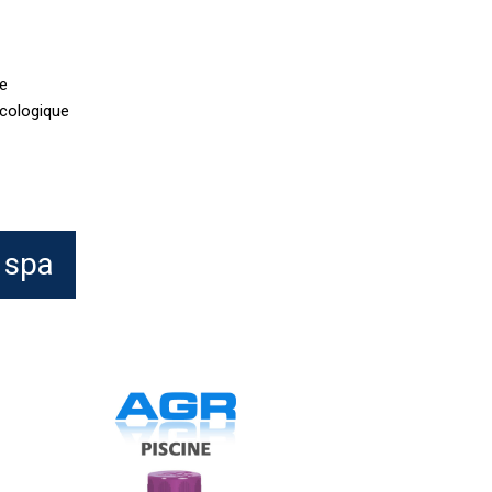
ne
écologique
 spa
HTH
Spa
nti-
alcaire