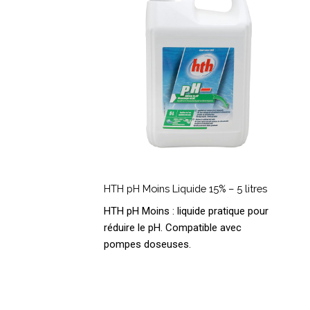
15%
–
5
litres
HTH
pH
HTH pH Moins Liquide 15% – 5 litres
Moins
HTH pH Moins : liquide pratique pour
Liquide
réduire le pH. Compatible avec
15%
pompes doseuses.
–
5
litres