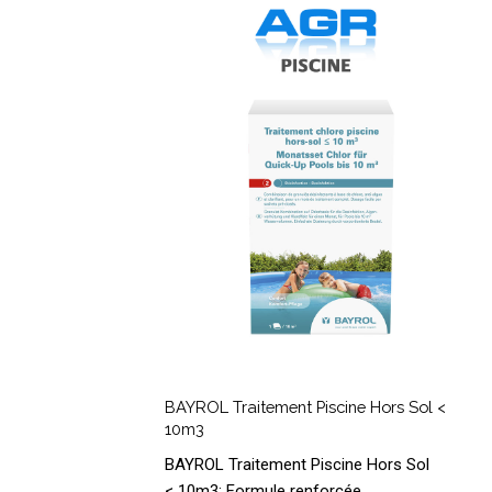
BAYROL
Traitement
Piscine
Hors
Sol
<
10m3
BAYROL
Traitement
BAYROL Traitement Piscine Hors Sol <
Piscine
10m3
Hors
BAYROL Traitement Piscine Hors Sol
Sol
< 10m3: Formule renforcée,