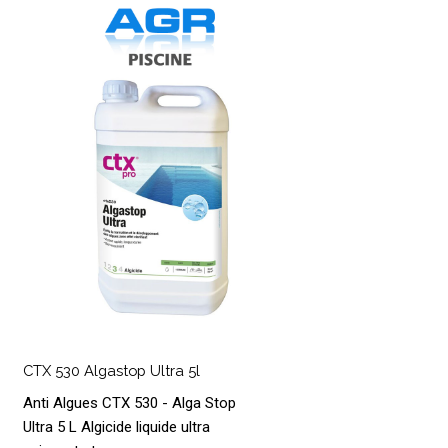
CTX
30
lgastop
ltra
l
CTX
30
CTX 530 Algastop Ultra 5l
lgastop
Anti Algues CTX 530 - Alga Stop
ltra
Ultra 5 L Algicide liquide ultra
l