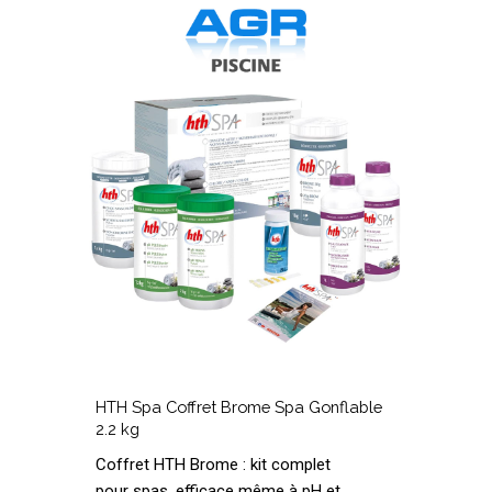
HTH
Spa
5
Coffret
A
Brome
U
Spa
5
Gonflable
2.2
kg
HTH
Spa
5
HTH Spa Coffret Brome Spa Gonflable
Coffret
A
2.2 kg
Brome
U
Coffret HTH Brome : kit complet
Spa
5
pour spas, efficace même à pH et