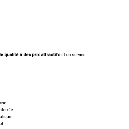
e qualité à des prix attractifs
et un service
cine
nterrée
atique
ol