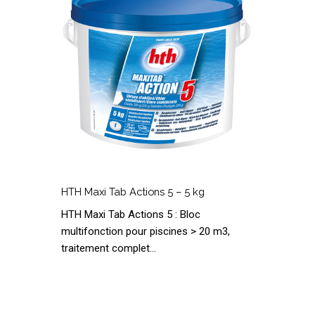
5
–
5
kg
HTH
Maxi
HTH Maxi Tab Actions 5 – 5 kg
Tab
A
HTH Maxi Tab Actions 5 : Bloc
Actions
C
multifonction pour piscines > 20 m3,
5
traitement complet…
–
5
kg