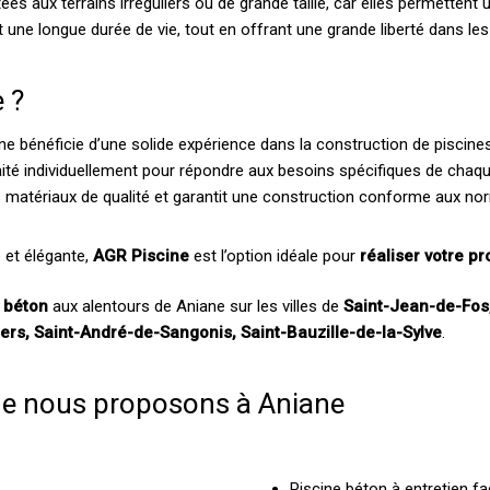
es aux terrains irréguliers ou de grande taille, car elles permettent
 une longue durée de vie, tout en offrant une grande liberté dans les 
 ?
ne bénéficie d’une solide expérience dans la construction de piscine
aité individuellement pour répondre aux besoins spécifiques de chaque
des matériaux de qualité et garantit une construction conforme aux no
 et élégante,
AGR Piscine
est l’option idéale pour
réaliser votre pr
e béton
aux alentours de Aniane sur les villes de
Saint-Jean-de-Fos
ers, Saint-André-de-Sangonis, Saint-Bauzille-de-la-Sylve
.
ue nous proposons à Aniane
Piscine béton à entretien fa