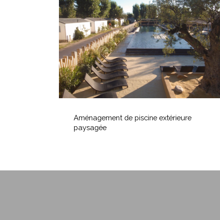
piscine
extérieure
paysagée
Aménagement
de
Aménagement de piscine extérieure
piscine
paysagée
extérieure
paysagée