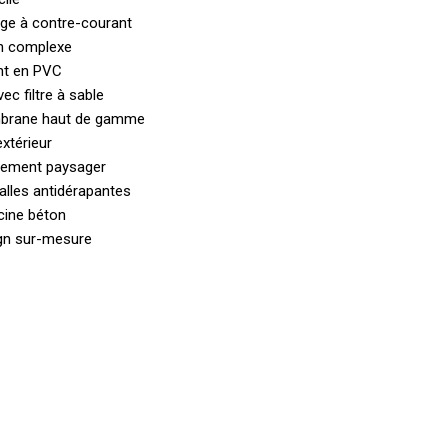
ge à contre-courant
en complexe
ent en PVC
ec filtre à sable
mbrane haut de gamme
extérieur
gement paysager
dalles antidérapantes
cine béton
ign sur-mesure