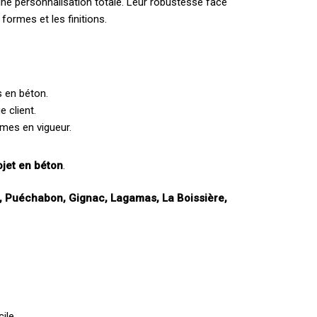
 une personnalisation totale. Leur robustesse face
formes et les finitions.
s en béton.
 client.
rmes en vigueur.
ojet en béton
.
, Puéchabon, Gignac, Lagamas, La Boissière,
cile