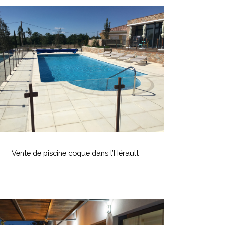
ente
e
iscine
coque
ans
’Hérault
ente
e
Vente de piscine coque dans l’Hérault
iscine
coque
ans
’Hérault
nstallation
’un