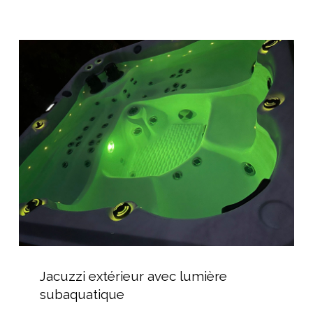
Polyester
dans
l’Hérault
Jacuzzi
extérieur
avec
lumière
subaquatique
Jacuzzi
extérieur
Jacuzzi extérieur avec lumière
avec
subaquatique
lumière