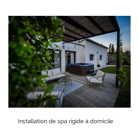
Installation
de
spa
rigide
à
domicile
Installation
de
Installation de spa rigide à domicile
spa
rigide