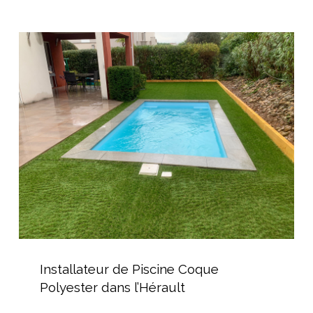
Maison
Cubique
Installateur
de
Piscine
Coque
Polyester
dans
l’Hérault
Installateur
de
Installateur de Piscine Coque
Piscine
Polyester dans l’Hérault
Coque