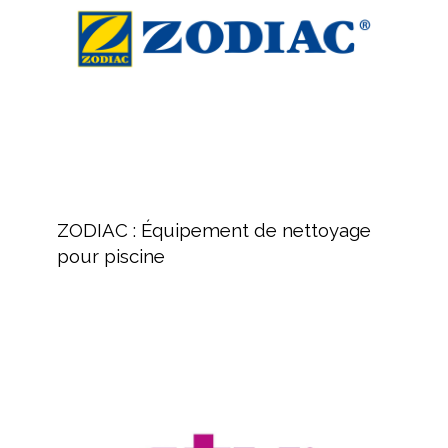
pour
piscine
ZODIAC
:
ZODIAC : Équipement de nettoyage
Équipement
pour piscine
de
nettoyage
pour
piscine
Revendeur
de
produits
pour