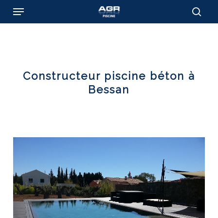
Skip
Menu
to
sear
main
content
Constructeur piscine béton à
Bessan