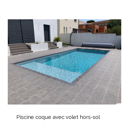
subaquatique
Piscine
coque
avec
volet
hors-
sol
Piscine
coque
Piscine coque avec volet hors-sol
avec
volet