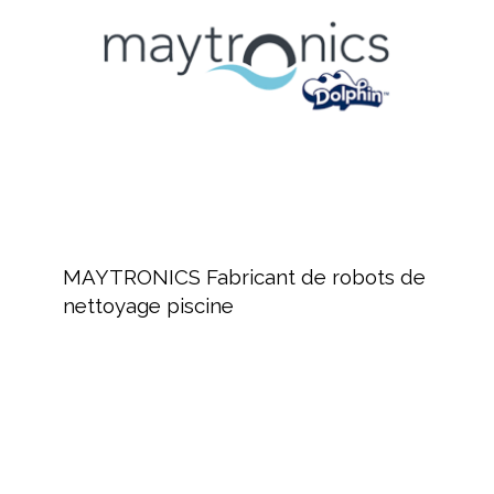
de
nettoyage
piscine
MAYTRONICS
Fabricant
MAYTRONICS Fabricant de robots de
de
nettoyage piscine
robots
de
nettoyage
piscine