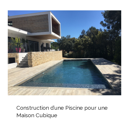
à
domicile
Construction
d’une
Piscine
pour
une
Maison
Cubique
Construction
d’une
Construction d’une Piscine pour une
Piscine
Maison Cubique
pour
une