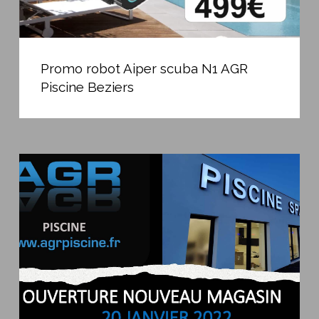
Promo
robot
Promo robot Aiper scuba N1 AGR
Aiper
Piscine Beziers
scuba
N1
AGR
Piscine
Nouveau
Beziers
magasin
à
Bédarieux