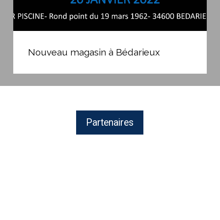
Nouveau
magasin
Nouveau magasin à Bédarieux
à
Bédarieux
Partenaires
ZODIAC
:
Équipement
de
nettoyage