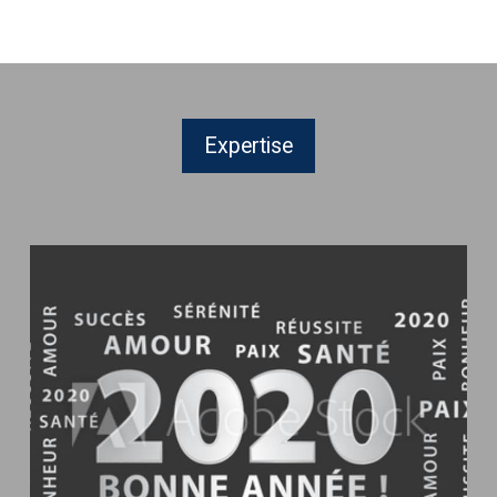
Piscine
à
Bédarieux
Expertise
Bonne
année
2020