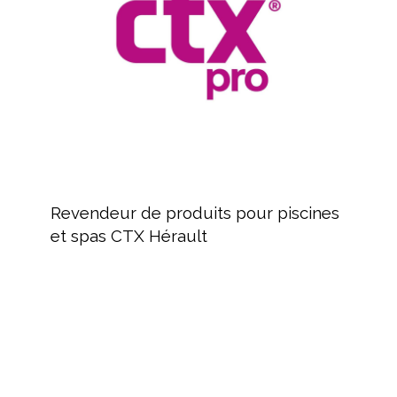
piscines
et
spas
CTX
Hérault
Revendeur
de
Revendeur de produits pour piscines
produits
et spas CTX Hérault
pour
piscines
et
spas
MAYTRONICS
CTX
Fabricant
Hérault
de
robots