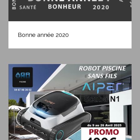
Bonne
année
Bonne année 2020
2020
Promo
robot
Aiper
scuba
N1
AGR
Piscine
Beziers