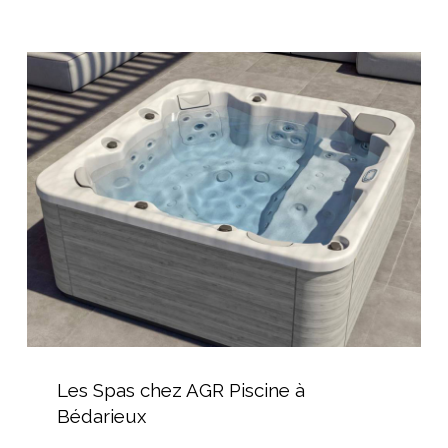
hors-
sol
Les
Spas
chez
AGR
Piscine
à
Bédarieux
Les
Spas
Les Spas chez AGR Piscine à
chez
Bédarieux
AGR