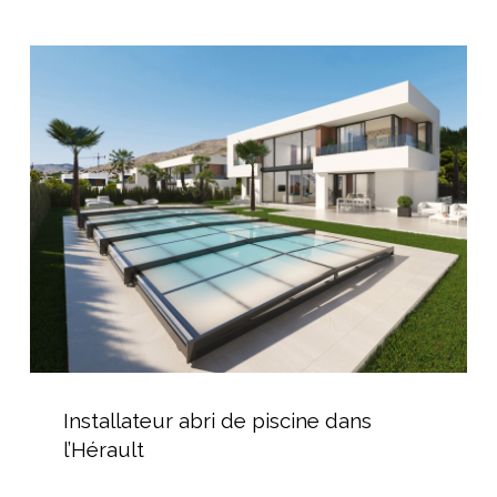
durable
Installateur
abri
de
piscine
dans
l’Hérault
Installateur
abri
Installateur abri de piscine dans
de
l’Hérault
piscine
dans