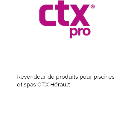
pour
piscines
et
spas
CTX
Hérault
Revendeur
de
Revendeur de produits pour piscines
produits
et spas CTX Hérault
pour
piscines
et
spas
CTX
Hérault