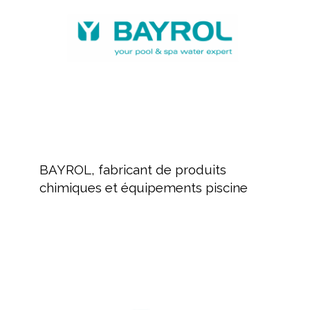
chimiques
et
équipements
piscine
BAYROL,
fabricant
BAYROL, fabricant de produits
de
chimiques et équipements piscine
produits
chimiques
et
équipements
Revendeur
piscine
de
produits