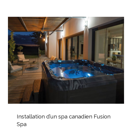
volet
hors-
sol
Installation
d’un
spa
canadien
Fusion
Spa
Installation
d’un
Installation d’un spa canadien Fusion
spa
Spa
canadien