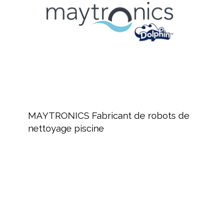
de
nettoyage
piscine
MAYTRONICS
Fabricant
MAYTRONICS Fabricant de robots de
de
nettoyage piscine
robots
de
nettoyage
piscine
BAYROL,
fabricant
de
produits