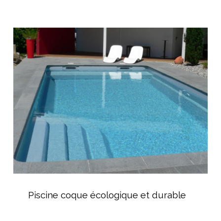
Piscine
coque
écologique
et
durable
Piscine
coque
Piscine coque écologique et durable
écologique
et