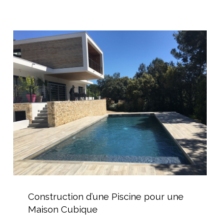
proche
de
Béziers
Construction
d’une
Piscine
pour
une
Maison
Cubique
Construction
d’une
Construction d’une Piscine pour une
Piscine
Maison Cubique
pour