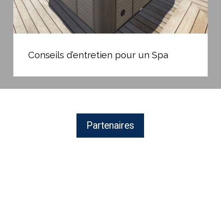
Conseils
d’entretien
Conseils d’entretien pour un Spa
pour
un
Spa
Partenaires
MAYTRONICS
Fabricant
de
robots