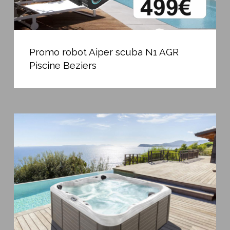
Promo
robot
Promo robot Aiper scuba N1 AGR
Aiper
Piscine Beziers
scuba
N1
AGR
Piscine
Conseils
Beziers
d’entretien
pour
un
Spa