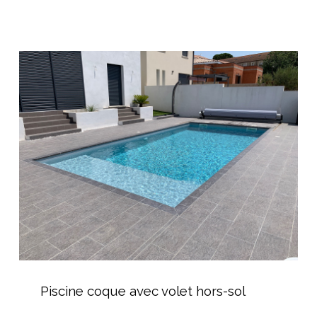
une
Maison
Cubique
Piscine
coque
avec
volet
hors-
sol
Piscine
coque
Piscine coque avec volet hors-sol
avec