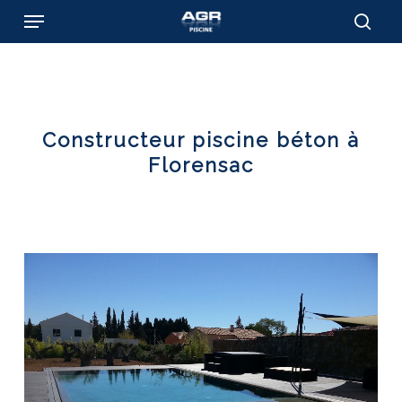
Skip
Menu
to
sear
main
content
Constructeur piscine béton à
Florensac