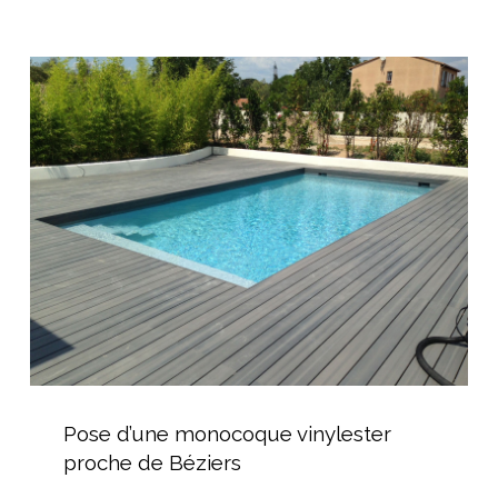
l’Hérault
Pose
d’une
monocoque
vinylester
proche
de
Béziers
Pose
d’une
Pose d’une monocoque vinylester
monocoque
proche de Béziers
vinylester