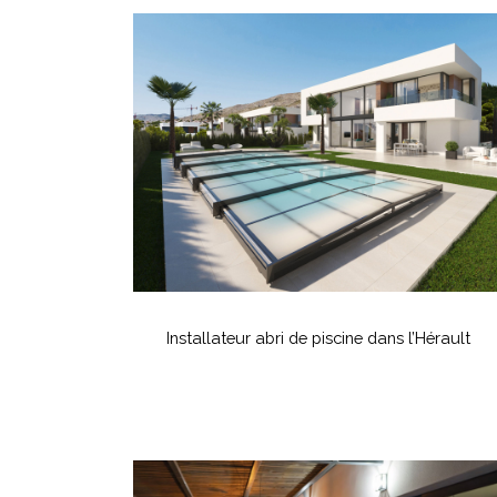
Installateur
abri
de
piscine
dans
l’Hérault
Installateur
abri
Installateur abri de piscine dans l’Hérault
de
piscine
dans
l’Hérault
Installation