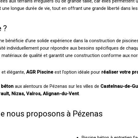
es aux terrains irréguliers ou de grande taille, car elles permettent
 une longue durée de vie, tout en offrant une grande liberté dans les 
 ?
ne bénéficie d’une solide expérience dans la construction de piscine
aité individuellement pour répondre aux besoins spécifiques de chaque
des matériaux de qualité et garantit une construction conforme aux no
 et élégante,
AGR Piscine
est l’option idéale pour
réaliser votre pr
e béton
aux alentours de Pézenas sur les villes de
Castelnau-de-Gu
ult, Nizas, Valros, Alignan-du-Vent
.
que nous proposons à Pézenas
Piscine béton à entretien fa