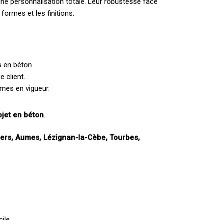
 une personnalisation totale. Leur robustesse face
formes et les finitions.
s en béton.
 client.
rmes en vigueur.
ojet en béton
.
ers, Aumes, Lézignan-la-Cèbe, Tourbes,
cile