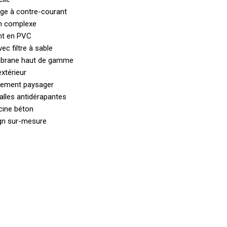
ge à contre-courant
en complexe
ent en PVC
ec filtre à sable
mbrane haut de gamme
extérieur
gement paysager
dalles antidérapantes
cine béton
ign sur-mesure