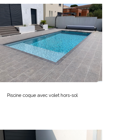
iscine
coque
vec
olet
ors-
ol
iscine
coque
Piscine coque avec volet hors-sol
vec
olet
ors-
ol
Spas