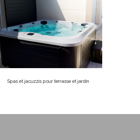
t
acuzzis
our
errasse
t
ardin
Spas
t
Spas et jacuzzis pour terrasse et jardin
acuzzis
our
errasse
t
ardin