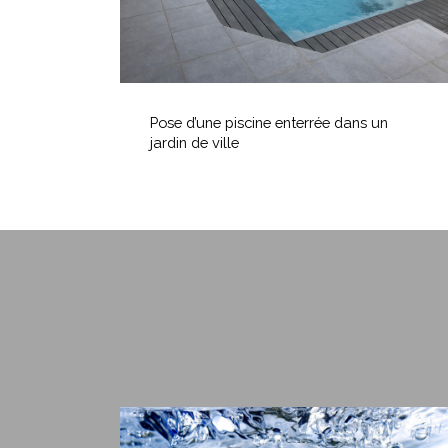
de
ville
Pose
d’une
Pose d’une piscine enterrée dans un
piscine
jardin de ville
enterrée
dans
un
jardin
de
ville
Choisir
une