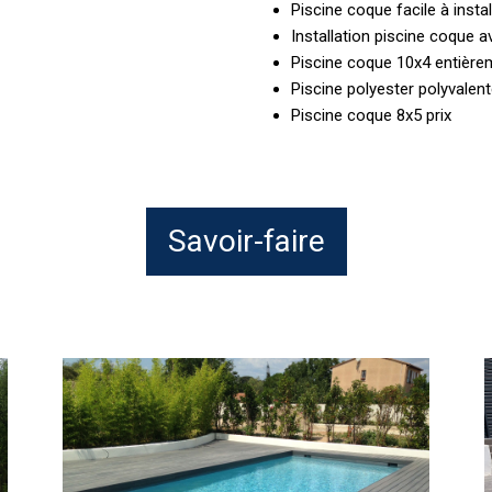
Piscine coque facile à instal
Installation piscine coque a
Piscine coque 10x4 entière
Piscine polyester polyvalen
Piscine coque 8x5 prix
Savoir-faire
Pose
P
d’une
monocoque
a
vinylester
v
proche
h