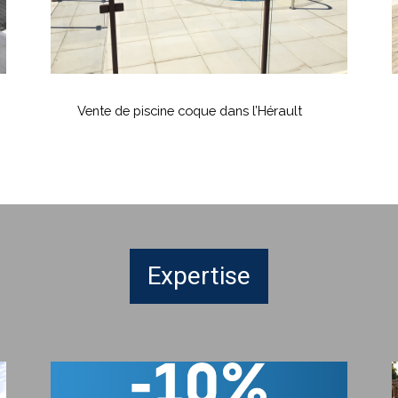
Vente
C
de
d
Vente de piscine coque dans l’Hérault
piscine
P
coque
p
dans
u
l’Hérault
M
C
Expertise
-10%
P
sur
c