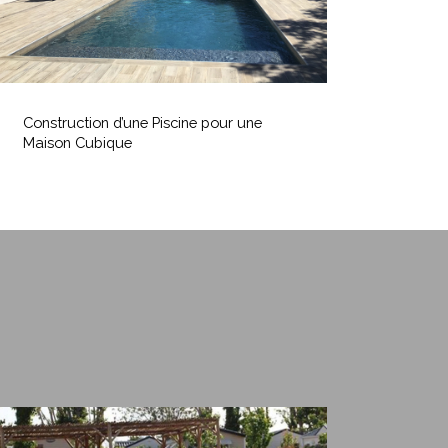
onstruction
’une
Construction d’une Piscine pour une
iscine
Maison Cubique
our
ne
aison
ubique
ourquoi
hoisir