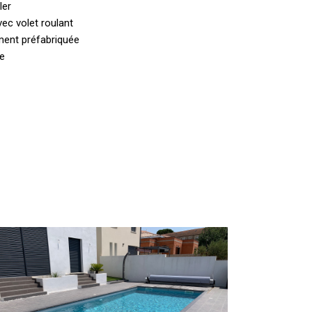
ler
vec volet roulant
ment préfabriquée
te
iscine
coque
vec
olet
ors-