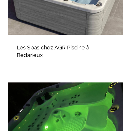
Les
Spas
Les Spas chez AGR Piscine à
chez
Bédarieux
AGR
Piscine
à
Bédarieux
Jacuzzi
extérieur
avec
lumière
subaquatique