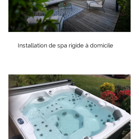
Installation
de
Installation de spa rigide à domicile
spa
rigide
à
domicile
AGR
Piscine
–
Spécialiste
du
Spas
à
Thézan