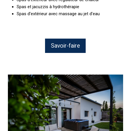
Spas et jacuzzis à hydrothérapie
Spas d’extérieur avec massage au jet d’eau
Savoir-faire
Installation
de
spa
rigide
à
domicile