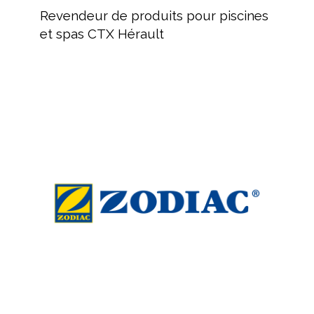
de
Revendeur de produits pour piscines
produits
et spas CTX Hérault
pour
piscines
et
spas
ZODIAC
CTX
:
Hérault
Équipement
de
nettoyage
pour
piscine