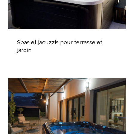
Spas
et
Spas et jacuzzis pour terrasse et
jacuzzis
jardin
pour
terrasse
et
jardin
Installation
d’un
spa
canadien
Fusion
Spa