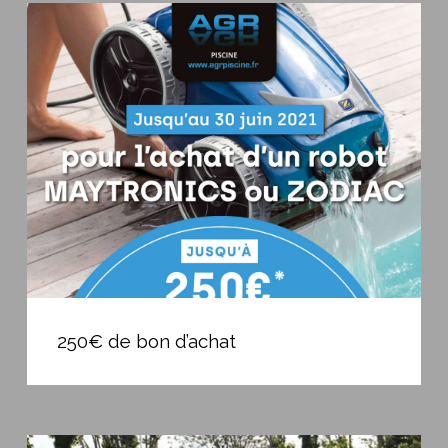
250€
de
bon
d’achat
250€
de
250€ de bon d’achat
bon
d’achat
Pourquoi