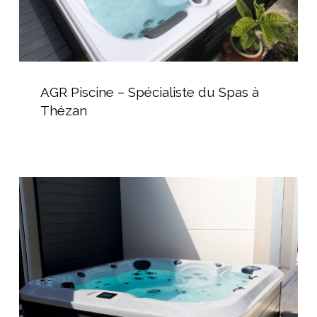
AGR
Piscine
AGR Piscine – Spécialiste du Spas à
–
Thézan
Spécialiste
du
Spas
à
Spas
Thézan
et
jacuzzis
pour
terrasse
et
jardin