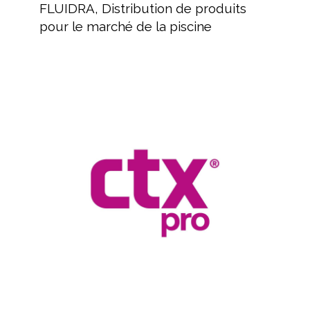
Distribution
FLUIDRA, Distribution de produits
de
pour le marché de la piscine
produits
pour
le
marché
Revendeur
de
de
la
produits
piscine
pour
piscines
et
spas
CTX
Hérault
Revendeur