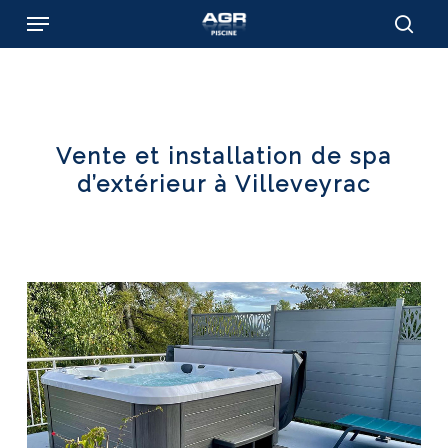
Skip
Menu
to
sear
main
content
Vente et installation de spa
d’extérieur à Villeveyrac