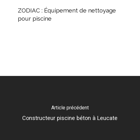
ZODIAC
:
ZODIAC : Équipement de nettoyage
Équipement
pour piscine
de
nettoyage
pour
piscine
Article précédent
Constructeur piscine béton à Leucate