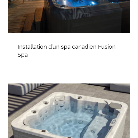
Installation
d’un
Installation d’un spa canadien Fusion
spa
Spa
canadien
Fusion
Spa
Les
Spas
chez
AGR
Piscine
à
Bédarieux