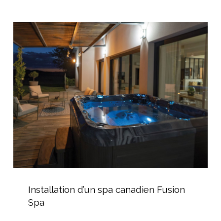
goulotte
de
Installation
récupération
d’un
spa
canadien
Fusion
Spa
Installation
d’un
Installation d’un spa canadien Fusion
spa
Spa
canadien
Fusion