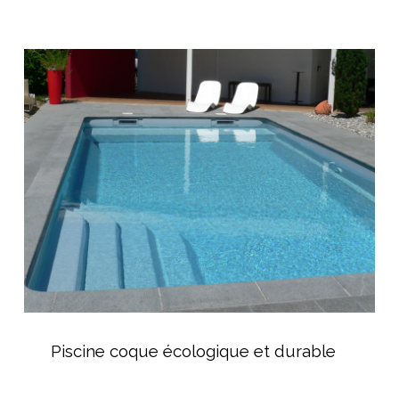
Piscine
coque
écologique
et
durable
Piscine
coque
Piscine coque écologique et durable
écologique
et