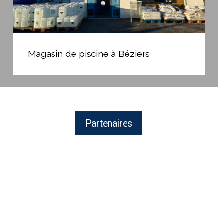
Magasin
de
Magasin de piscine à Béziers
piscine
à
Béziers
Partenaires
FLUIDRA,
Distribution
de
produits