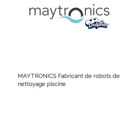
de
nettoyage
piscine
MAYTRONICS
Fabricant
MAYTRONICS Fabricant de robots de
de
nettoyage piscine
robots
de
nettoyage
piscine
ZODIAC
:
Équipement
de