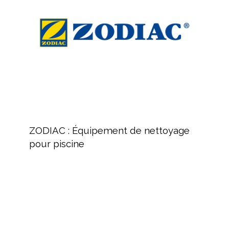
nettoyage
pour
piscine
ZODIAC
:
ZODIAC : Équipement de nettoyage
Équipement
pour piscine
de
nettoyage
pour
piscine