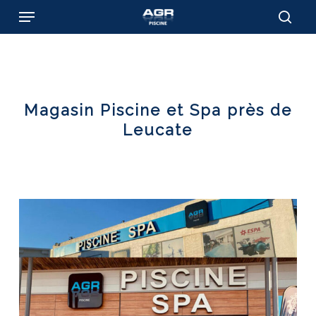
Skip
Menu
to
sear
main
content
Magasin Piscine et Spa près de
Leucate