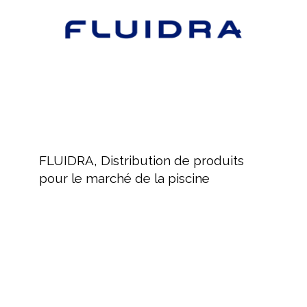
pour
le
marché
de
la
piscine
FLUIDRA,
Distribution
FLUIDRA, Distribution de produits
de
pour le marché de la piscine
produits
pour
le
marché
MAYTRONICS
de
Fabricant
la
de
piscine
robots