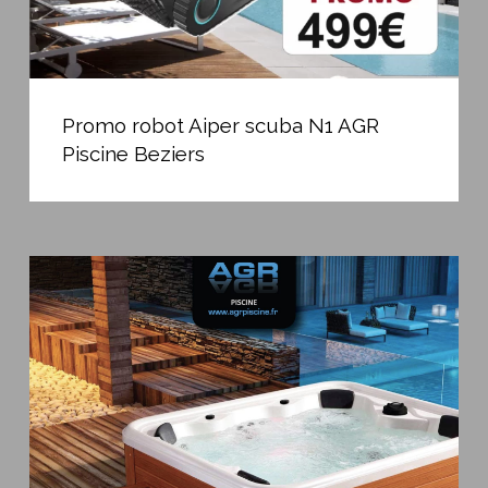
Promo
robot
Promo robot Aiper scuba N1 AGR
Aiper
Piscine Beziers
scuba
N1
AGR
Piscine
Offrez
Beziers
vous
du
plaisir