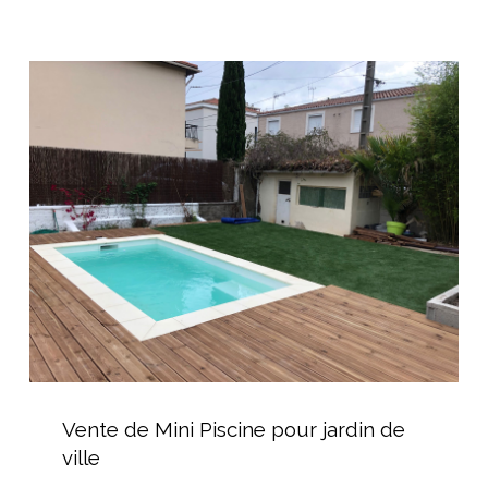
Spa
Vente
de
Mini
Piscine
pour
jardin
de
ville
Vente
de
Vente de Mini Piscine pour jardin de
Mini
ville
Piscine