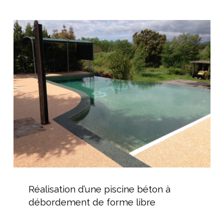
durable
Réalisation
d’une
piscine
béton
à
débordement
de
forme
libre
Réalisation
d’une
Réalisation d’une piscine béton à
piscine
débordement de forme libre
béton
à