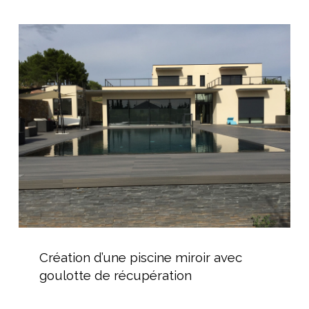
à
domicile
Création
d’une
piscine
miroir
avec
goulotte
de
récupération
Création
d’une
Création d’une piscine miroir avec
piscine
goulotte de récupération
miroir
avec