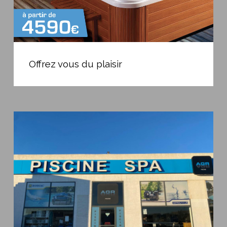
Offrez
vous
Offrez vous du plaisir
du
plaisir
Magasin
de
piscine
à
Béziers