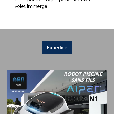
coque
volet immergé
polyester
avec
volet
immergé
Expertise
Promo
robot
Aiper
scuba
N1
AGR
Piscine