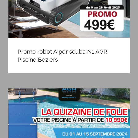
Beziers
Promo
robot
Promo robot Aiper scuba N1 AGR
Aiper
Piscine Beziers
scuba
N1
AGR
Piscine
La
Beziers
Quinzaine
de
folie