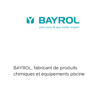
de
produits
chimiques
et
équipements
piscine
BAYROL,
fabricant
BAYROL, fabricant de produits
de
chimiques et équipements piscine
produits
chimiques
et
équipements
MAYTRONICS
piscine
Fabricant