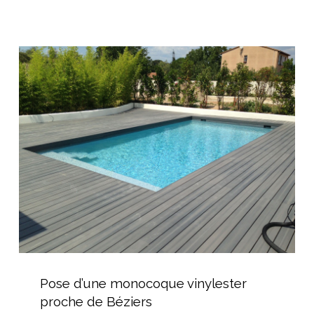
du
Spas
à
Pose
Thézan
d’une
monocoque
vinylester
proche
de
Béziers
Pose
d’une
Pose d’une monocoque vinylester
monocoque
proche de Béziers
vinylester