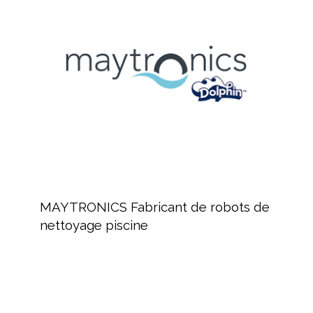
de
robots
de
nettoyage
piscine
MAYTRONICS
Fabricant
MAYTRONICS Fabricant de robots de
de
nettoyage piscine
robots
de
nettoyage
piscine
Revendeur