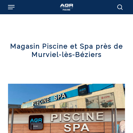
Skip
Menu
to
sear
main
content
Magasin Piscine et Spa près de
Murviel-lès-Béziers