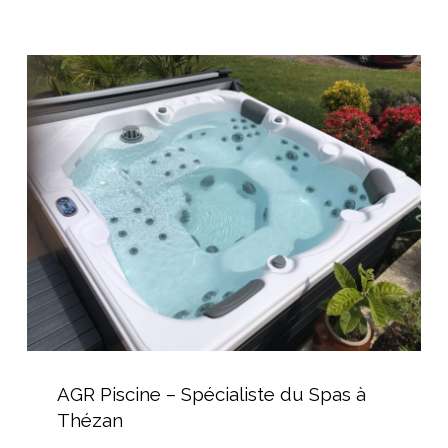
AGR
Piscine
–
Spécialiste
du
Spas
à
Thézan
AGR
Piscine
AGR Piscine – Spécialiste du Spas à
–
Thézan
Spécialiste