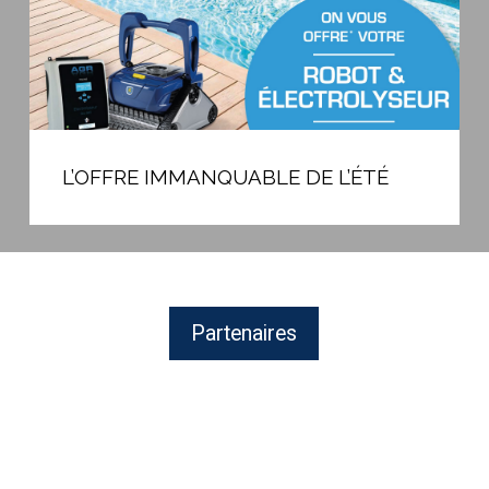
L’OFFRE
IMMANQUABLE
L’OFFRE IMMANQUABLE DE L’ÉTÉ
DE
L’ÉTÉ
Partenaires
BAYROL,
fabricant