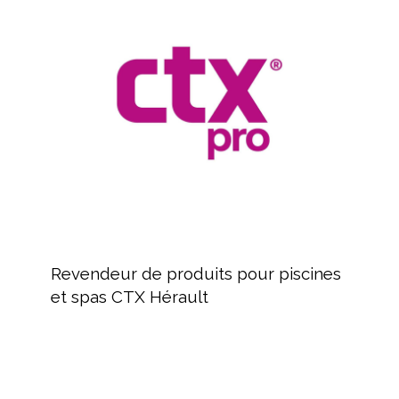
de
produits
pour
piscines
et
spas
CTX
Hérault
Revendeur
de
Revendeur de produits pour piscines
produits
et spas CTX Hérault
pour
piscines
et
spas
CTX