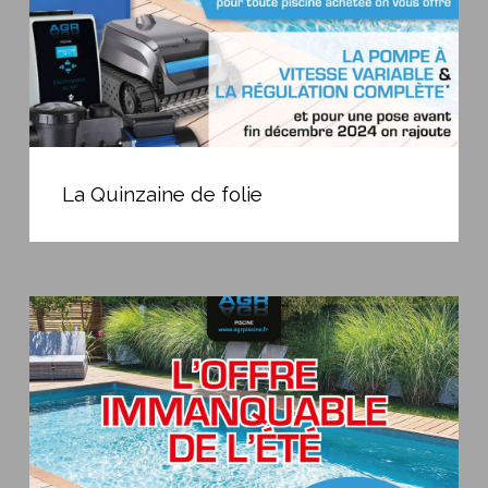
La
Quinzaine
La Quinzaine de folie
de
folie
L’OFFRE
IMMANQUABLE
DE
L’ÉTÉ