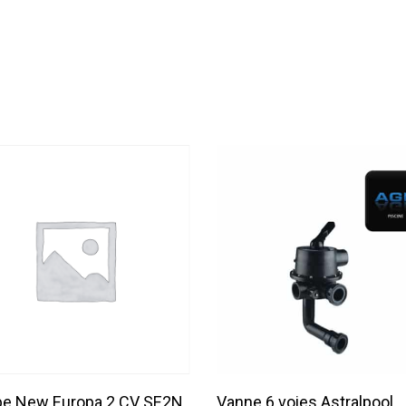
Lire La Suite
Lire La Suite
e New Europa 2 CV SE2N
Vanne 6 voies Astralpool