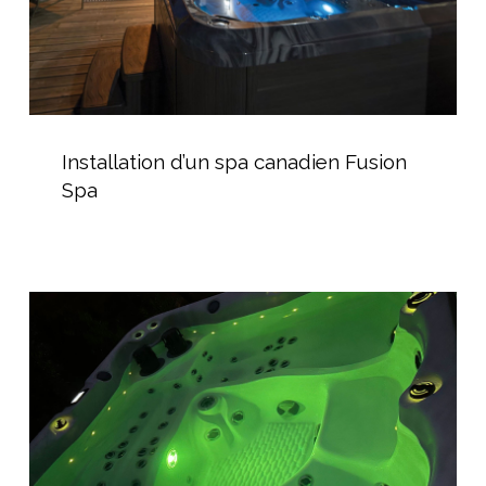
Installation
d’un
Installation d’un spa canadien Fusion
spa
Spa
canadien
Fusion
Spa
Jacuzzi
extérieur
avec
lumière
subaquatique