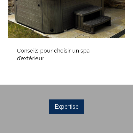
Conseils
pour
Conseils pour choisir un spa
choisir
d’extérieur
un
spa
d’extérieur
Expertise