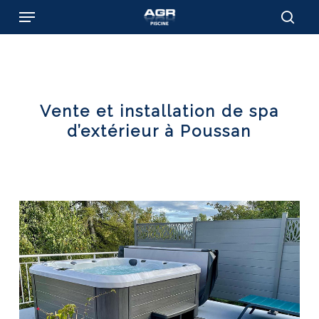
Skip
Menu
to
sear
main
content
Vente et installation de spa
d’extérieur à Poussan