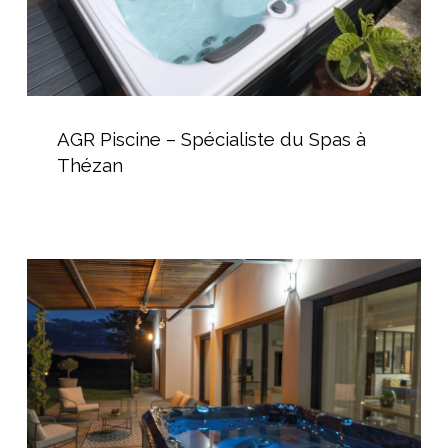
AGR
Piscine
AGR Piscine – Spécialiste du Spas à
–
Thézan
Spécialiste
du
Spas
à
Installation
Thézan
d’un
spa
canadien
Fusion
Spa