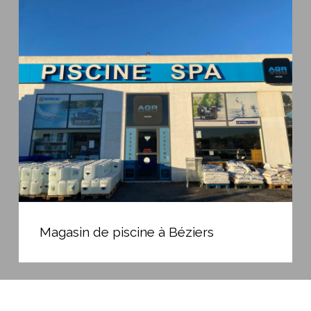
Magasin
innovantes
de
pour
piscine
votre
à
piscine
Béziers
Magasin
de
Magasin de piscine à Béziers
piscine
à
Béziers