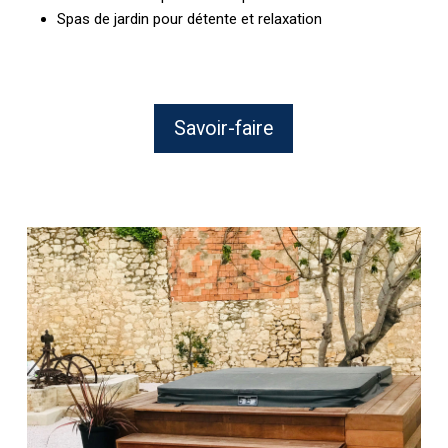
Spas de jardin pour détente et relaxation
Savoir-faire
Intégration
d’un
Spa
Encastré
dans
une
Terrasse
Bois