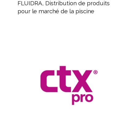
Distribution
FLUIDRA, Distribution de produits
de
pour le marché de la piscine
produits
pour
le
marché
Revendeur
de
de
la
produits
piscine
pour
piscines
et
spas
CTX
Hérault
Revendeur