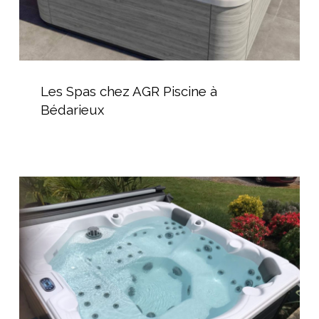
Les
Spas
Les Spas chez AGR Piscine à
chez
Bédarieux
AGR
Piscine
à
Bédarieux
AGR
Piscine
–
Spécialiste
du
Spas
à
Thézan