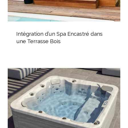
Intégration
d’un
Intégration d’un Spa Encastré dans
Spa
une Terrasse Bois
Encastré
dans
une
Terrasse
Les
Bois
Spas
chez
AGR
Piscine
à
Bédarieux