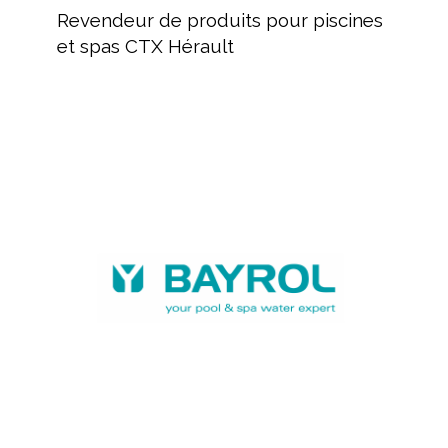
de
Revendeur de produits pour piscines
produits
et spas CTX Hérault
pour
piscines
et
spas
BAYROL,
CTX
fabricant
Hérault
de
produits
chimiques
et
équipements
piscine
BAYROL,