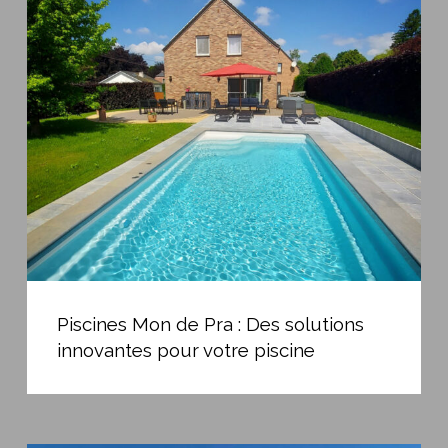
Mon
de
Pra
:
Des
solutions
innovantes
pour
votre
piscine
Piscines
Mon
Piscines Mon de Pra : Des solutions
de
innovantes pour votre piscine
Pra
:
Des
solutions