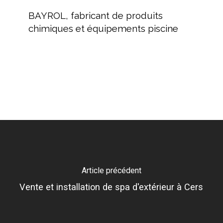
fabricant
BAYROL, fabricant de produits
de
chimiques et équipements piscine
produits
chimiques
et
équipements
piscine
Article précédent
Vente et installation de spa d'extérieur à Cers