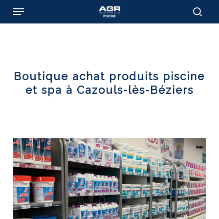
Skip
Menu
to
sear
main
content
Boutique achat produits piscine
et spa à Cazouls-lès-Béziers