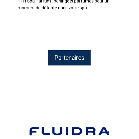
HTH Spa Parfum : berlingots parfumés pour un
Étui
moment de détente dans votre spa.
10
Berlingots
Partenaires
FLUIDRA,
Distribution
de
produits
pour
le
marché