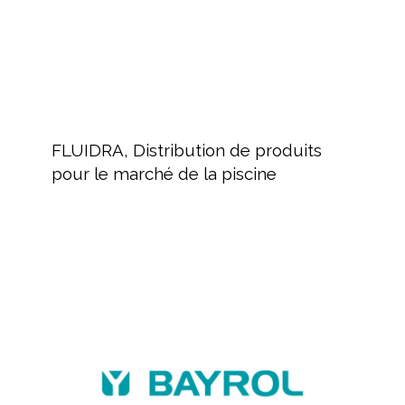
de
la
piscine
FLUIDRA,
Distribution
FLUIDRA, Distribution de produits
de
pour le marché de la piscine
produits
pour
le
marché
BAYROL,
de
fabricant
la
de
piscine
produits
chimiques
et
équipements