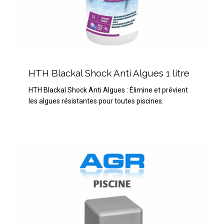
HTH
Blackal
HTH Blackal Shock Anti Algues 1 litre
Shock
HTH Blackal Shock Anti Algues : Élimine et prévient
Anti
les algues résistantes pour toutes piscines.
Algues
1
litre
Spa
Time
Bayrol
Nettoyant
Canalisation