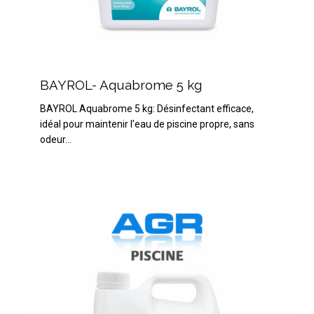
BAYROL-
Aquabrome
BAYROL- Aquabrome 5 kg
5
BAYROL Aquabrome 5 kg: Désinfectant efficace,
kg
idéal pour maintenir l'eau de piscine propre, sans
odeur…
HTH
pH
Moins
Liquide
15%
–
5