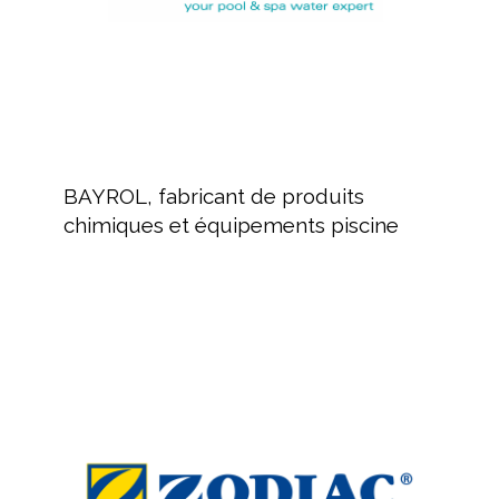
piscine
BAYROL,
fabricant
BAYROL, fabricant de produits
de
chimiques et équipements piscine
produits
chimiques
et
équipements
ZODIAC
piscine
:
Équipement
de
nettoyage
pour