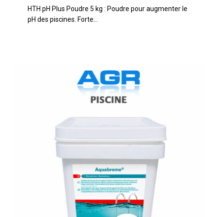
HTH pH Plus Poudre 5 kg : Poudre pour augmenter le
Poudre
pH des piscines. Forte…
–
5
kg
BAYROL-
Aquabrome
5
kg