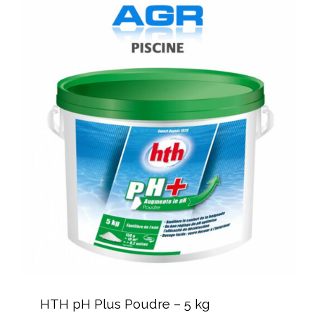
HTH
pH
Plus
Poudre
–
5
kg
HTH
pH
HTH pH Plus Poudre – 5 kg
Plus