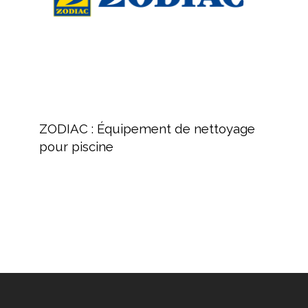
piscine
ZODIAC
:
ZODIAC : Équipement de nettoyage
Équipement
pour piscine
de
nettoyage
pour
piscine