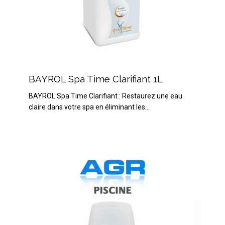
BAYROL
Spa
BAYROL Spa Time Clarifiant 1L
Time
BAYROL Spa Time Clarifiant : Restaurez une eau
Clarifiant
claire dans votre spa en éliminant les…
1L
HTH
pH
Moins
Micro-
Billes
3