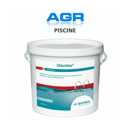
BAYROL
Chloriklar
5
kg
BAYROL