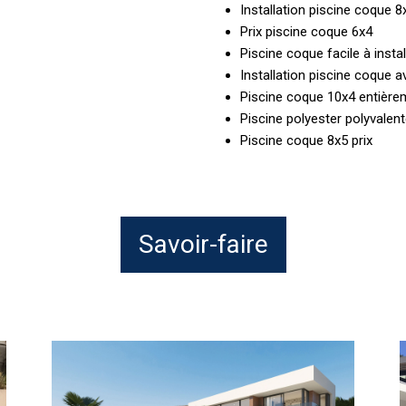
Installation piscine coque 8
Prix piscine coque 6x4
Piscine coque facile à instal
Installation piscine coque a
Piscine coque 10x4 entière
Piscine polyester polyvalen
Piscine coque 8x5 prix
Savoir-faire
Installateur
C
abri
d
de
P