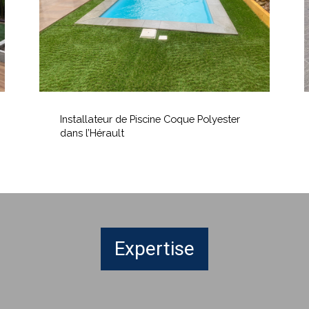
dans
s
l’Hérault
Installateur
P
de
Installateur de Piscine Coque Polyester
Piscine
a
dans l’Hérault
Coque
v
Polyester
h
dans
s
l’Hérault
Expertise