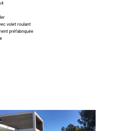
x4
ler
vec volet roulant
ment préfabriquée
te
onstruction
’une
iscine