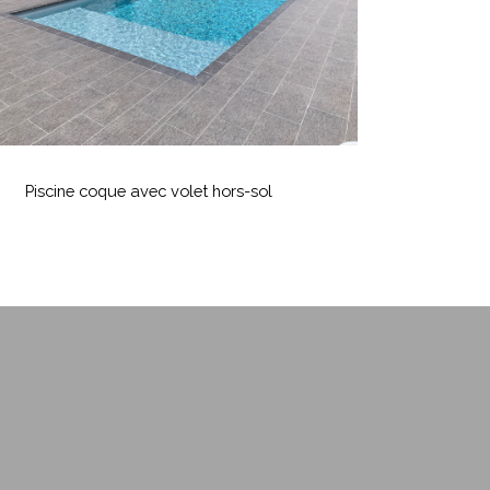
ol
iscine
coque
Piscine coque avec volet hors-sol
vec
olet
ors-
ol