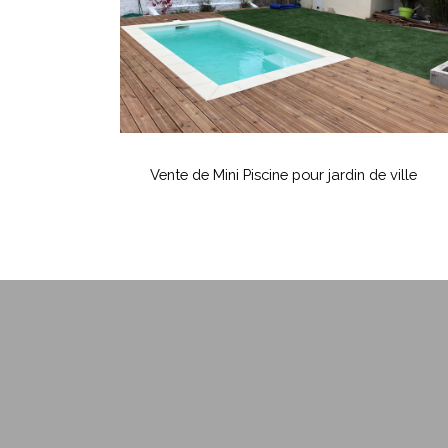
jardin
de
ville
Vente
de
Vente de Mini Piscine pour jardin de ville
Mini
Piscine
pour
jardin
de
ville