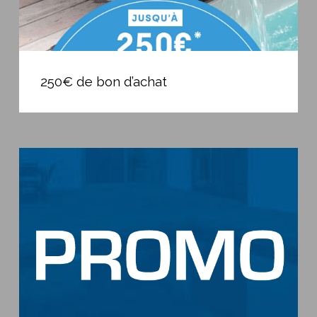
250€
de
250€ de bon d’achat
bon
d’achat
Promo
ouverture