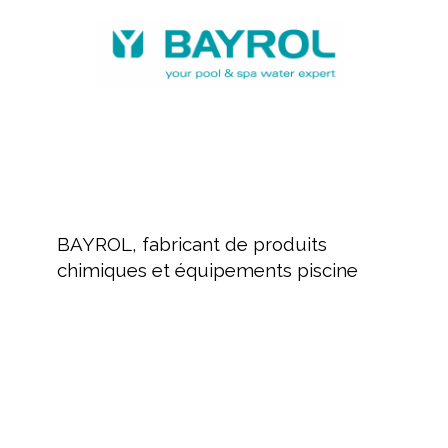
chimiques
et
équipements
piscine
BAYROL,
fabricant
BAYROL, fabricant de produits
de
chimiques et équipements piscine
produits
chimiques
et
équipements
FLUIDRA,
piscine
Distribution
de
produits