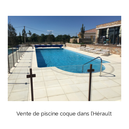
Vente
de
piscine
coque
dans
l’Hérault
Vente
de
Vente de piscine coque dans l’Hérault
piscine
coque