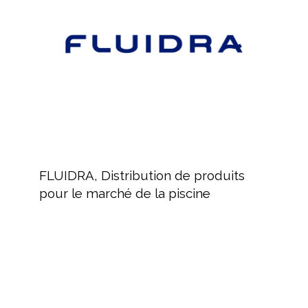
pour
le
marché
de
la
piscine
FLUIDRA,
Distribution
FLUIDRA, Distribution de produits
de
pour le marché de la piscine
produits
pour
le
marché
de
la
piscine