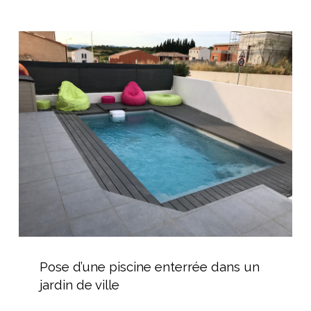
et
jardin
Pose
d’une
piscine
enterrée
dans
un
jardin
de
ville
Pose
d’une
Pose d’une piscine enterrée dans un
piscine
jardin de ville
enterrée
dans