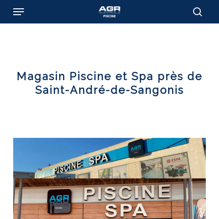
Skip
Menu
to
sear
main
content
Magasin Piscine et Spa près de
Saint-André-de-Sangonis