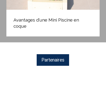
Avantages
d’une
Avantages d’une Mini Piscine en
Mini
coque
Piscine
en
coque
Partenaires
MAYTRONICS
Fabricant
de
robots