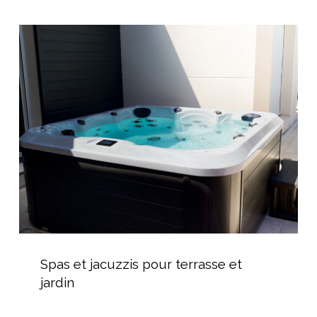
durable
Spas
et
jacuzzis
pour
terrasse
et
jardin
Spas
et
Spas et jacuzzis pour terrasse et
jacuzzis
jardin
pour
terrasse