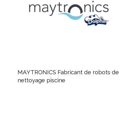
de
nettoyage
piscine
MAYTRONICS
Fabricant
MAYTRONICS Fabricant de robots de
de
nettoyage piscine
robots
de
nettoyage
piscine
BAYROL,
fabricant
de
produits