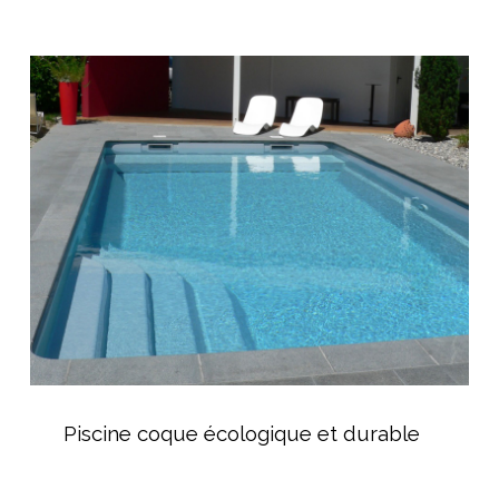
Piscine
coque
écologique
et
durable
Piscine
coque
Piscine coque écologique et durable
écologique
et