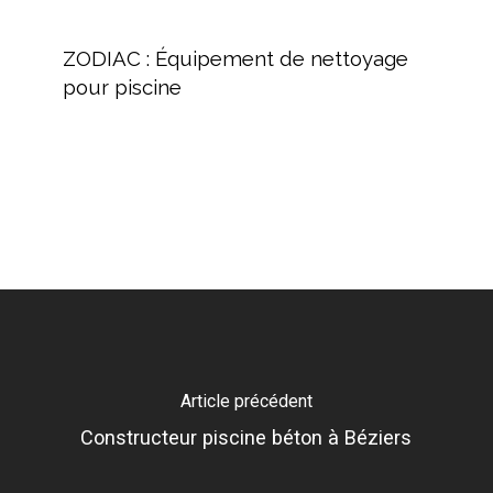
ZODIAC
:
ZODIAC : Équipement de nettoyage
Équipement
pour piscine
de
nettoyage
pour
piscine
Article précédent
Constructeur piscine béton à Béziers