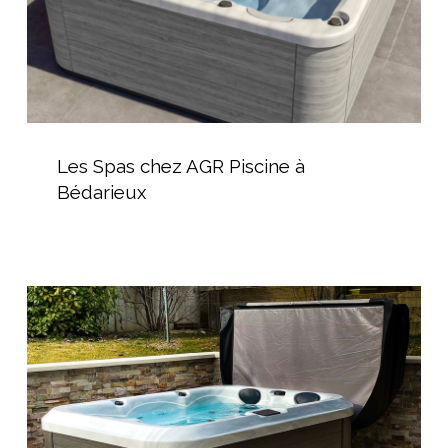
Les
Spas
Les Spas chez AGR Piscine à
chez
Bédarieux
AGR
Piscine
à
Bédarieux
Conseils
pour
choisir
un
spa
d’extérieur