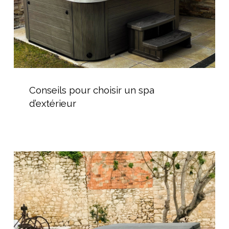
Conseils
pour
Conseils pour choisir un spa
choisir
d’extérieur
un
spa
d’extérieur
Intégration
d’un
Spa
Encastré
dans
une