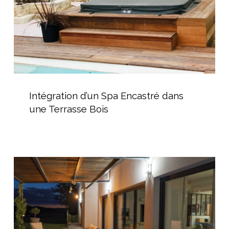
Terrasse
Bois
Intégration
d’un
Intégration d’un Spa Encastré dans
Spa
une Terrasse Bois
Encastré
dans
une
Terrasse
Installation
Bois
d’un
spa
canadien
Fusion
Spa