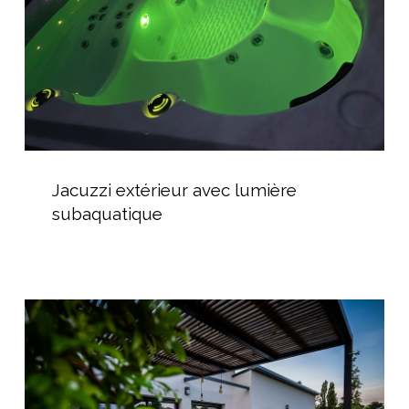
Jacuzzi
extérieur
Jacuzzi extérieur avec lumière
avec
subaquatique
lumière
subaquatique
Installation
de
spa
rigide
à