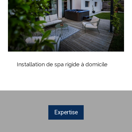
domicile
Installation
de
Installation de spa rigide à domicile
spa
rigide
à
domicile
Expertise