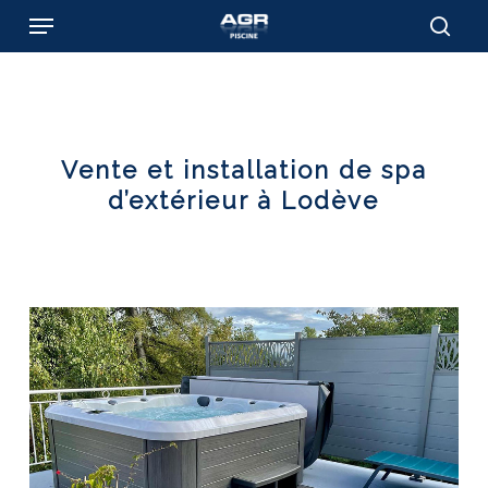
Skip
Menu
to
sear
main
content
Vente et installation de spa
d’extérieur à Lodève