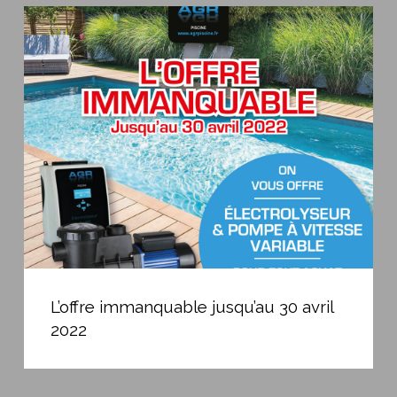
L’offre
immanquable
jusqu’au
30
avril
2022
L’offre
immanquable
L’offre immanquable jusqu’au 30 avril
jusqu’au
2022
30
avril
2022