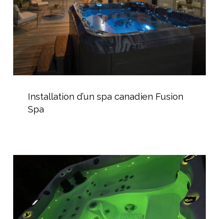
Installation
d’un
Installation d’un spa canadien Fusion
spa
Spa
canadien
Fusion
Spa
Jacuzzi
extérieur
avec
lumière
subaquatique