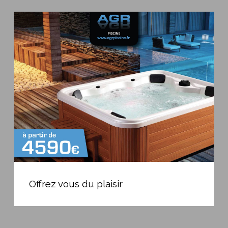
Offrez
vous
du
plaisir
Offrez
vous
Offrez vous du plaisir
du
plaisir