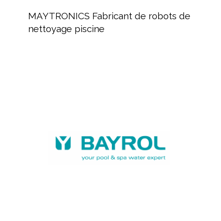
Fabricant
MAYTRONICS Fabricant de robots de
de
nettoyage piscine
robots
de
nettoyage
piscine
BAYROL,
fabricant
de
produits
chimiques
et
équipements
piscine