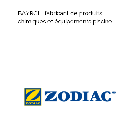
BAYROL,
fabricant
BAYROL, fabricant de produits
de
chimiques et équipements piscine
produits
chimiques
et
équipements
ZODIAC
piscine
:
Équipement
de
nettoyage
pour
piscine