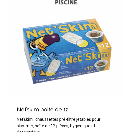
12
Net’skim
boite
Net’skim boite de 12
de
Net'skim : chaussettes pré-filtre jetables pour
12
skimmer, boîte de 12 pièces, hygiénique et