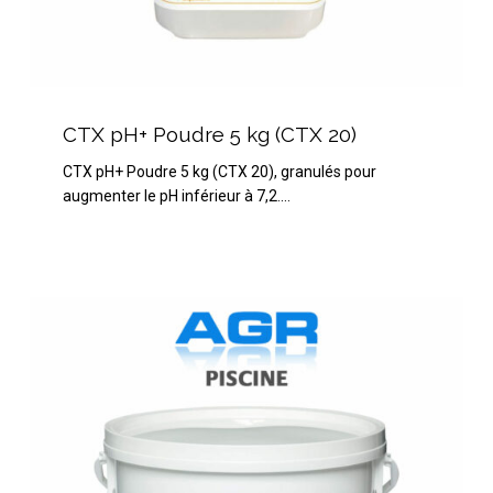
CTX
pH+
CTX pH+ Poudre 5 kg (CTX 20)
Poudre
CTX pH+ Poudre 5 kg (CTX 20), granulés pour
5
augmenter le pH inférieur à 7,2.…
kg
(CTX
20)
BAYROL
Alcaplus
5
kg