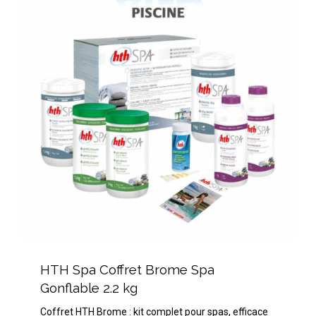
Coffret
Brome
Spa
Gonflable
2.2
kg
HTH
Spa
HTH Spa Coffret Brome Spa
Coffret
Gonflable 2.2 kg
Brome
Coffret HTH Brome : kit complet pour spas, efficace
Spa