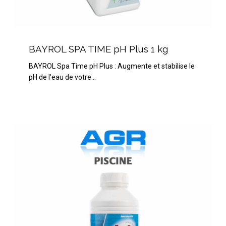
BAYROL
SPA
BAYROL SPA TIME pH Plus 1 kg
TIME
BAYROL Spa Time pH Plus : Augmente et stabilise le
pH
pH de l'eau de votre…
Plus
1
kg
HTH
Borkler
gel
1
Litre