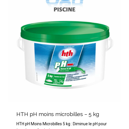
moins
microbilles
–
5
kg
HTH
pH
HTH pH moins microbilles – 5 kg
moins
HTH pH Moins Microbilles 5 kg : Diminue le pH pour
microbilles