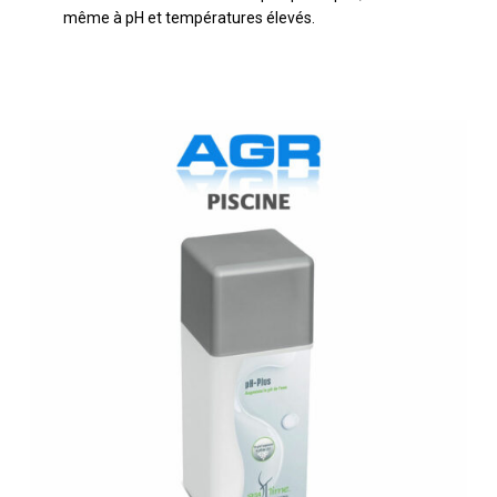
même à pH et températures élevés.
Gonflable
2.2
kg
BAYROL
SPA
TIME
pH
Plus
1
kg