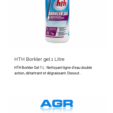
HTH
Borkler
HTH Borkler gel 1 Litre
gel
HTH Borkler Gel 1 L : Nettoyant ligne d’eau double
1
action, détartrant et dégraissant. Dissout…
Litre
Net’skim
boite
de