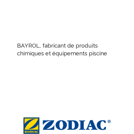
BAYROL,
fabricant
BAYROL, fabricant de produits
de
chimiques et équipements piscine
produits
chimiques
et
équipements
ZODIAC
piscine
:
Équipement
de
nettoyage
pour
piscine