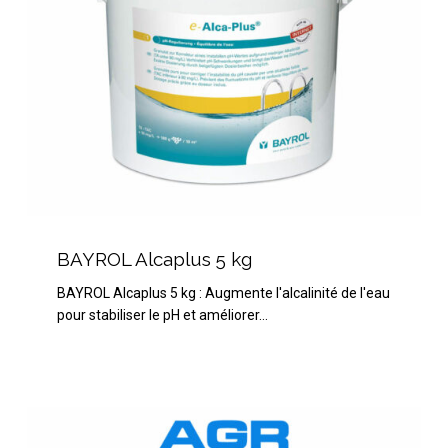
BAYROL
Alcaplus
BAYROL Alcaplus 5 kg
5
BAYROL Alcaplus 5 kg : Augmente l'alcalinité de l'eau
kg
pour stabiliser le pH et améliorer…
HTH
pH