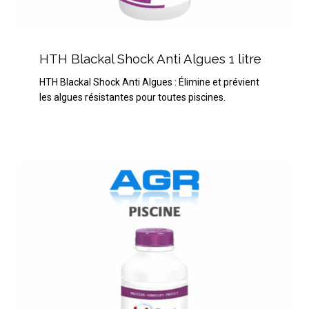
HTH
Blackal
HTH Blackal Shock Anti Algues 1 litre
Shock
HTH Blackal Shock Anti Algues : Élimine et prévient
Anti
les algues résistantes pour toutes piscines.
Algues
1
litre
HTH
Spa
Nettoyant
Spa