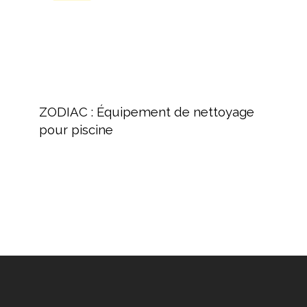
ZODIAC
:
ZODIAC : Équipement de nettoyage
Équipement
pour piscine
de
nettoyage
pour
piscine