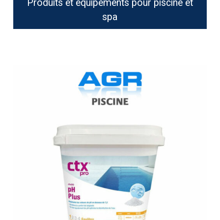
Produits et équipements pour piscine et
spa
CTX
pH+
Poudre
5
kg
(CTX
20)