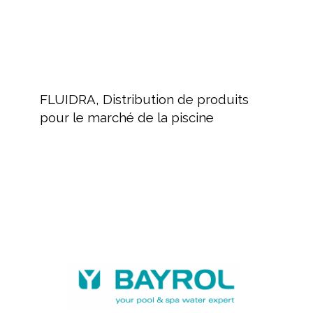
la
piscine
FLUIDRA,
Distribution
FLUIDRA, Distribution de produits
de
pour le marché de la piscine
produits
pour
le
marché
BAYROL,
de
fabricant
la
de
piscine
produits
chimiques
et
équipements
piscine