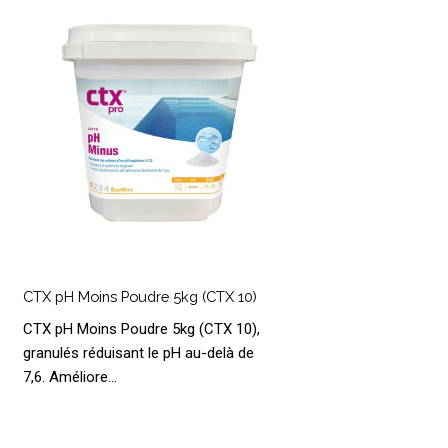
oudre
kg
(CTX
0)
CTX
pH
CTX pH Moins Poudre 5kg (CTX 10)
oins
CTX pH Moins Poudre 5kg (CTX 10),
oudre
granulés réduisant le pH au-delà de
kg
7,6. Améliore…
(CTX
0)