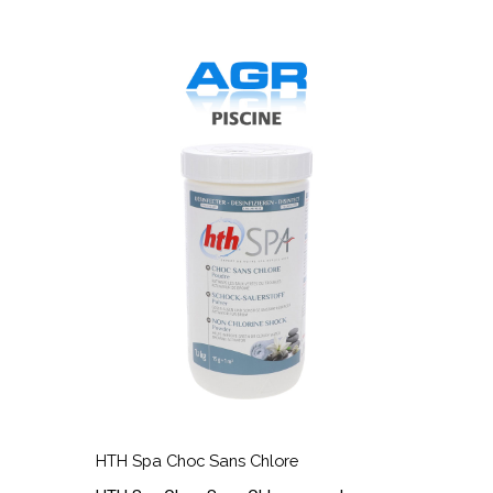
HTH
Spa
F
Choc
8
Sans
C
Chlore
1
4
HTH
Spa
F
HTH Spa Choc Sans Chlore
Choc
8