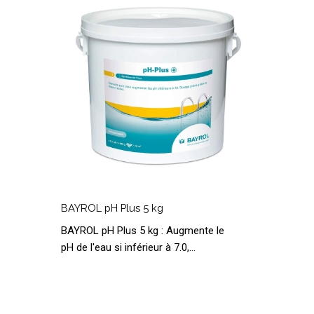
5
P
kg
5
1
BAYROL
pH
BAYROL pH Plus 5 kg
Plus
M
BAYROL pH Plus 5 kg : Augmente le
5
P
pH de l'eau si inférieur à 7.0,…
kg
5
1