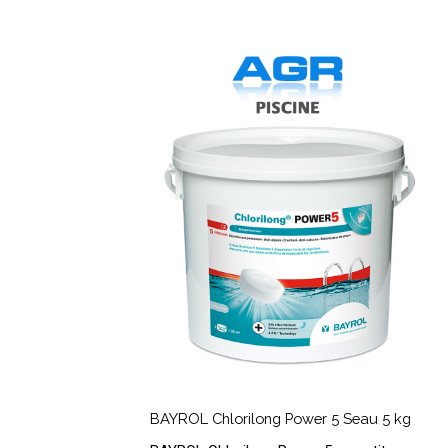
BAYROL
Chlorilong
Power
5
Seau
5
kg
BAYROL
Chlorilong
BAYROL Chlorilong Power 5 Seau 5 kg
Power