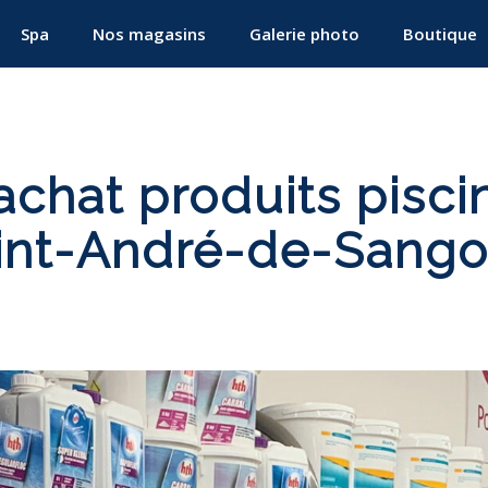
Spa
Nos magasins
Galerie photo
Boutique
chat produits pisci
int-André-de-Sango