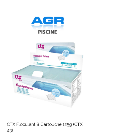
CTX
loculant
artouche
25g
(CTX
3)
CTX
loculant
CTX Floculant 8 Cartouche 125g (CTX
43)