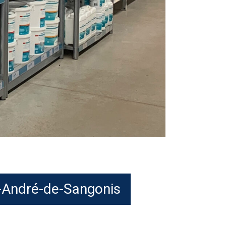
nt-André-de-Sangonis