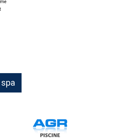
ême
t
 spa
CTX
pH
oins