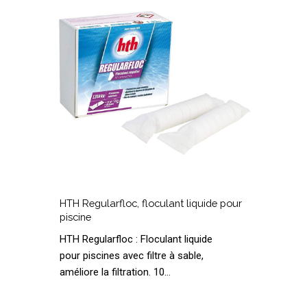
liquide
k
pour
c
piscine
e
g
HTH
Regularfloc,
G
HTH Regularfloc, floculant liquide pour
floculant
5
piscine
liquide
k
HTH Regularfloc : Floculant liquide
pour
c
pour piscines avec filtre à sable,
piscine
e
améliore la filtration. 10…
g