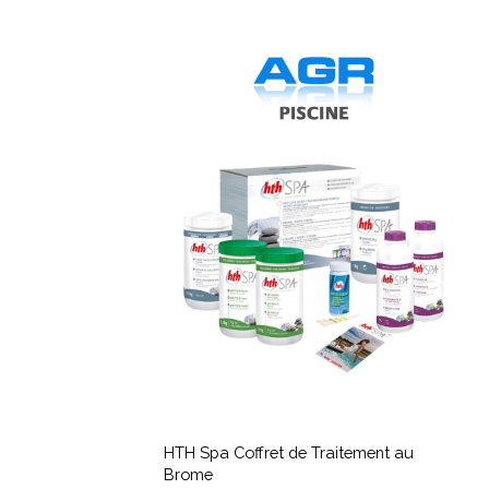
HTH
Spa
Coffret
de
Traitement
au
Brome
HTH
Spa
HTH Spa Coffret de Traitement au
Coffret
Brome