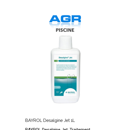
BAYROL
R
Desalgine
P
Jet
1L
BAYROL
R
Desalgine
P
BAYROL Desalgine Jet 1L
Jet
BAYROL Desalgine Jet: Traitement