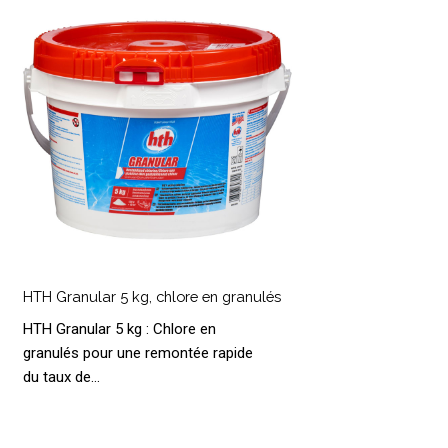
g,
hlore
n
ranulés
HTH
ranular
HTH Granular 5 kg, chlore en granulés
HTH Granular 5 kg : Chlore en
g,
granulés pour une remontée rapide
hlore
du taux de…
n
ranulés