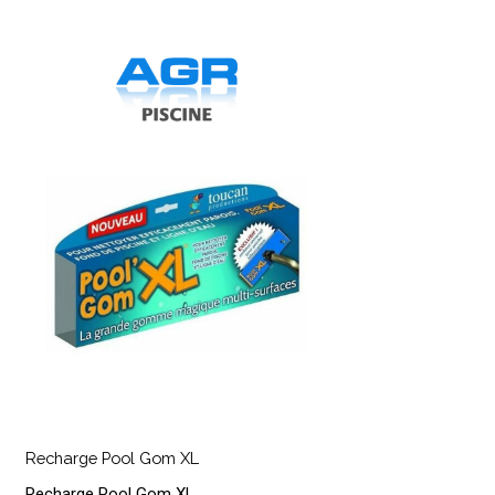
echarge
ool
Gom
XL
echarge
ool
Recharge Pool Gom XL
Gom
Recharge Pool Gom XL