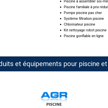
Piscine à assembler soi-m
Piscine familiale à prix rédui
Pompe piscine pas cher
Système filtration piscine
Chlorinateur piscine
Kit nettoyage robot piscine
Piscine gonflable en ligne
duits et équipements pour piscine et
HTH
Regularfloc,
G
floculant
5