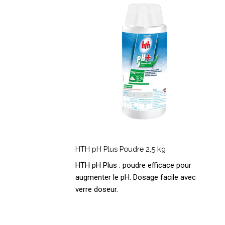
Poudre
2,5
kg
HTH
pH
HTH pH Plus Poudre 2,5 kg
Plus
HTH pH Plus : poudre efficace pour
Poudre
augmenter le pH. Dosage facile avec
2,5
verre doseur.
kg