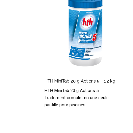
Actions
5
–
1.2
kg
HTH
MiniTab
HTH MiniTab 20 g Actions 5 – 1.2 kg
20
HTH MiniTab 20 g Actions 5 :
g
Traitement complet en une seule
Actions
pastille pour piscines…
5
–
1.2
kg