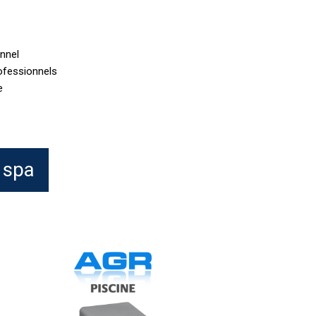
onnel
ofessionnels
e
 spa
Spa
Time
ayrol
pH