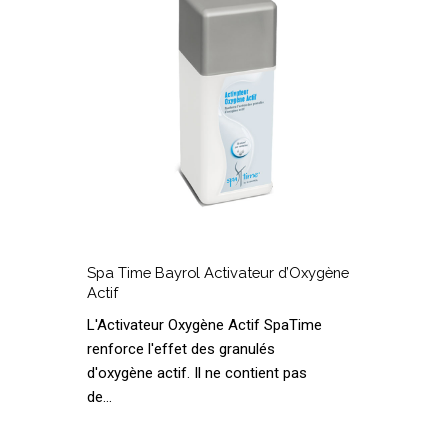
d’Oxygène
M
Actif
Spa
Time
Spa Time Bayrol Activateur d’Oxygène
Bayrol
B
Actif
Activateur
L'Activateur Oxygène Actif SpaTime
d’Oxygène
M
renforce l'effet des granulés
Actif
d'oxygène actif. Il ne contient pas
de…