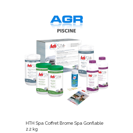
HTH
Spa
M
Coffret
T
Brome
A
Spa
5
Gonflable
2.2
5
kg
k
HTH
Spa
M
HTH Spa Coffret Brome Spa Gonflable
Coffret
T
2.2 kg