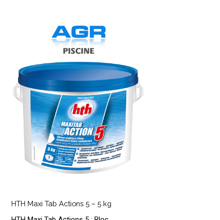
HTH
axi
ab
ctions
–
g
HTH
axi
HTH Maxi Tab Actions 5 – 5 kg
ab
HTH Maxi Tab Actions 5 : Bloc